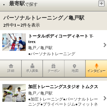
亀戸／亀戸駅
●パーソナルトレーニング
詳 細
求人募集
クーポン
地 図
インタビュー
加圧トレーニングスタジオ トムクス
亀戸／亀戸駅
●加圧トレーニング●パーソナルトレー
ニング●プライベートジム●フィットネ
スクラブ
詳 細
求人募集
クーポン
地 図
インタビュー
件中
1～2
件を表示
2
1
このページの先頭へ
江戸川区時間
墨田区時間
葛飾区時間