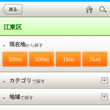
江東区
現在地
から探す
300m
500m
1km
3km
カテゴリ
で探す
地域
で探す
最寄駅
で探す
パーソナルトレーニング／亀戸駅
件中
1～2
件を表示
2
トータルボディコーディネート T-
trex