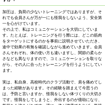
|
表示：
PC
モバイル
©
2013 art blue Inc.