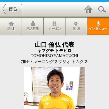
詳 細
求人募集
クーポン
地 図
インタビュー
山口 倫弘 代表
ヤマグチ トモヒロ
TOMOHIRO YAMAGUCHI
加圧トレーニングスタジオ トムクス