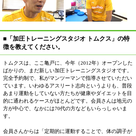
すか？
加圧トレーニングには「血行
促進」「回復力アップ」「ア
ンチエイジング」「ダイエッ
ト」「筋力アップ」などの効
果があるのですが、軽い負荷
で高い効果が得られる点が特
徴です。また関節にも無理な
負担がかかりません。そのため、女性や高齢の方でも安
心してトレーニングすることができます。
また、通常のスポーツクラブですと、苦手な部分（筋
肉）のトレーニングはどうしてもサボってしまいがちな
のですが、加圧トレーニングはマンツーマンですので、
そうした部分もしっかりトレーニングできます。また、
人目を気にすることなく、トレーニングに集中できる点
もマンツーマンの良いところだと思います。「大勢の中
で運動をするのは恥ずかしいから」と、こちらに通われ
るようになった会員さんなども何人かいらっしゃいま
す。
■指導する際に心がけていることなどはありま
すか？