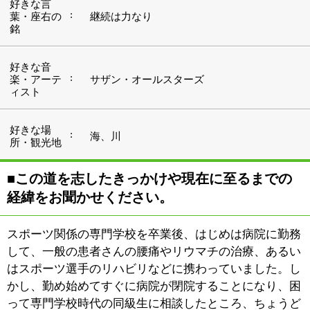
して、一般の患者さんの腰痛やリウマチの治療、あるい
はスポーツ選手のリハビリなどに携わっていました。し
かし、勤め始めてすぐに病院が閉院することになり、困
って専門学校時代の同級生に相談したところ、ちょうど
人が足りないということで、彼が勤めていたスポーツク
ラブに誘われました。これが、インストラクターの世界
に足を踏み入れた第一歩ですね。
その後、結婚を機に一度スポーツクラブを離れて、一般
企業に就職しました。会社の近くに加圧スタジオがあ
り、そこで初めて加圧トレーニングを体験し、今までは
考えられない重量で筋肉がパンパンになり、すぐにのめ
り込みました。スタジオに通ううちに「この効果を他人
に自分の手で伝えたい」と言う気持ちが強くなり、どん
どん興味が湧くとともに、「自分でも教えたい」という
気持ちになりまして、インストラクターの資格を取得。
そして、「加圧トレーニングスタジオ トムクス」をオ
ープンしました。