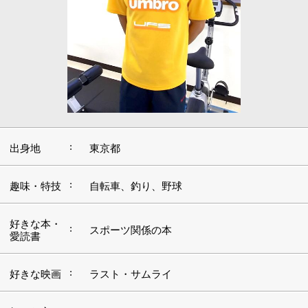
:
出身地
東京都
:
趣味・特技
自転車、釣り、野球
好きな本・
:
スポーツ関係の本
愛読書
:
好きな映画
ラスト・サムライ
好きな言
:
葉・座右の
継続は力なり
銘
好きな音
:
楽・アーテ
サザン・オールスターズ
ィスト
好きな場
:
海、川
所・観光地
■この道を志したきっかけや現在に至るまでの
経緯をお聞かせください。
スポーツ関係の専門学校を卒業後、はじめは病院に勤務