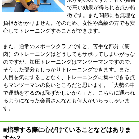
スタジオ内にマシンなどはなく、簡単な器具を用いたメ
ニューを、工夫しながら提供させていただいていますの
で、普段あまり運動をされていない方も身構えることな
く、気軽にチャレンジしていただければと思います。
学生時代というのは、何だかんだ言っても、体育の授業
や部活動などで、体を動かす機会がありました。日々の
運動が大事になってくるのはむしろ、社会人になってか
らです。スポーツ系の部活でヒーローだった同級生に再
会したら、驚くほど体型が変わっていたなんてことがよ
くありますが、社会人の場合、定期的に運動をしている
人としない人の差は、体型や健康に如実に表われます。
「運動をしたいのだけど、方法がわからない」「運動す
る場所がない」といった方にこそ、是非お気軽にお越し
いただいて、健康な体づくりのお手伝いをさせていただ
ければと思っています。
※上記記事は2012.12に取材したものです。
情報時間の経過による変化などがございます事をご了承
ください。
このページの先頭へ
江戸川区時間
墨田区時間
葛飾区時間