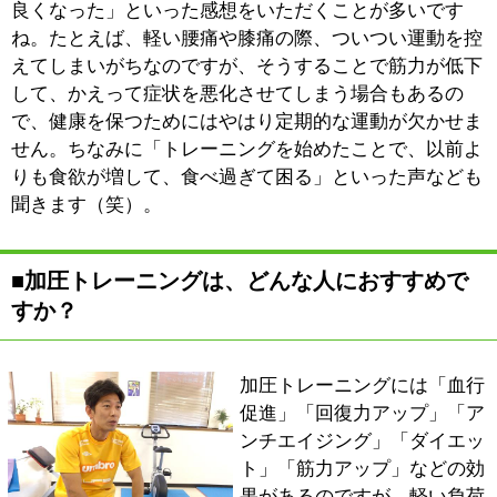
加圧は、負荷の少ないトレーニングではありますが、そ
れでも会員さんが万が一にも怪我をしないよう、安全第
一を心がけています。
その上で、私はコミュニケーションを大切にしていま
す。たとえば、トレーニングを行う際には、どこの筋肉
をターゲットにするのかを事前に説明させていただき、
途中で効果の有無を確認しながら進めていきます。会員
さんそれぞれ、体の使い方も違いますし、関節の柔らか
さなども異なりますので、コミュニケーションを取りな
がら、その人に合ったトレーニングを行うようにしてい
ます。
実は、私自身、高校時代のクラブ活動で、肩を痛めてし
まった経験があります。その経験を踏まえて今思うの
は、予防と言いますか、怪我をしない体づくりの大切さ
です。怪我をしてしまうと、外出するのが億劫になり、
気持ちも沈みがちです。逆に、体が健康であれば、気持
ちも生き生きとしていられます。会員さんたちには、そ
うした健康の大切さも伝えていきたいと思っています。
■最後に地域の皆様にメッセージをお願いしま
す。