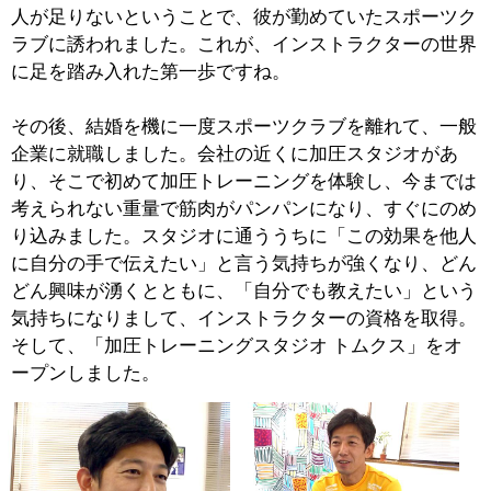
■「加圧トレーニングスタジオ トムクス」の特
徴を教えてください。
トムクスは、ここ亀戸に、今年（2012年）オープンした
ばかりの、まだ新しい加圧トレーニングスタジオです。
完全予約制で、私がマンツーマンで指導させていただい
ています。いわゆるアスリート志向というよりも、普段
あまり運動をしていない方たちが健康やダイエットを目
的に通われるケースがほとんどです。会員さんは地元の
方が中心で、なかには70代の方などもいらっしゃいま
す。
会員さんからは「定期的に運動することで、体の調子が
良くなった」といった感想をいただくことが多いです
ね。たとえば、軽い腰痛や膝痛の際、ついつい運動を控
えてしまいがちなのですが、そうすることで筋力が低下
して、かえって症状を悪化させてしまう場合もあるの
で、健康を保つためにはやはり定期的な運動が欠かせま
せん。ちなみに「トレーニングを始めたことで、以前よ
りも食欲が増して、食べ過ぎて困る」といった声なども
聞きます（笑）。
■加圧トレーニングは、どんな人におすすめで