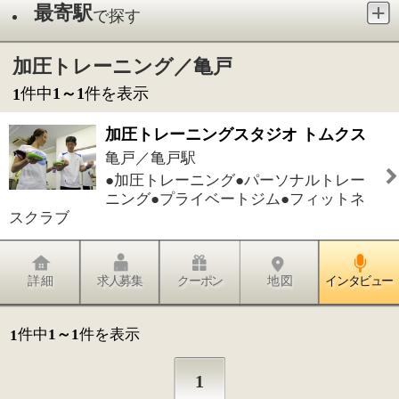
●加圧トレーニング●パーソナルトレー
ニング●プライベートジム●フィットネ
スクラブ
詳 細
求人募集
クーポン
地 図
インタビュー
件中
1～1
件を表示
1
1
このページの先頭へ
江戸川区時間
墨田区時間
葛飾区時間
|
表示：
PC
モバイル
©
2013 art blue Inc.