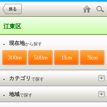
江東区
現在地
から探す
300m
500m
1km
3km
カテゴリ
で探す
地域
で探す
最寄駅
で探す
加圧トレーニング／亀戸
件中
1～1
件を表示
1
加圧トレーニングスタジオ トムクス
亀戸／亀戸駅