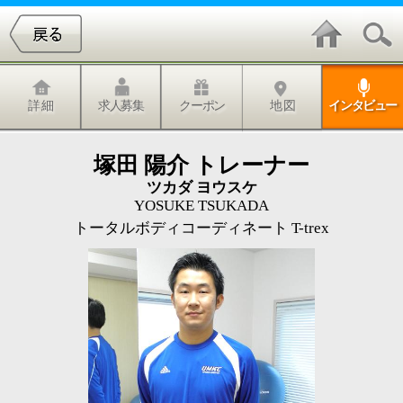
詳 細
求人募集
クーポン
地 図
インタビュー
塚田 陽介 トレーナー
ツカダ ヨウスケ
YOSUKE TSUKADA
トータルボディコーディネート T-trex