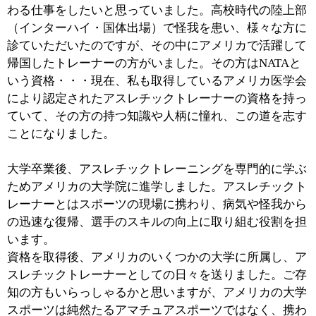
昨年（2011年）、日本に帰国し、準備期間を経て『T-
trex』をスタートさせました。本場アメリカの経験をト
レーナーとして広めたいと希望し、日本で、そしてこの
地域で私が為せることを精一杯やっていきたいと考えて
います。
■『T-trex』設立の趣旨と概要についてお聞かせ
ください。
スポーツクラブに行けば多種多様なマシンが置いてあり
ます。それを「どう使ったらいいのか？」わからないと
いう方はいらっしゃいますし、ましてや、そのマシンを
使うことの具体的な効果や自分にとってのメリットなど
は「？」という方が少なくないと思います。
『T-trex』はそうしたトレーニングに興味のある方の潜
在的な欲求に応えていきたいと考えてスタートしまし
た。