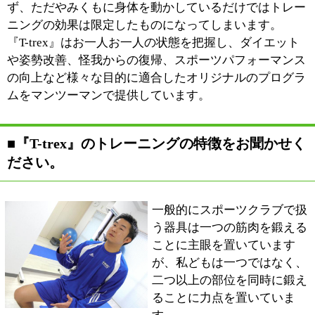
子ども達にカラダを動かす楽しさ、喜びを知っていただ
ければ嬉しく思いますね。
『T-trex』では肥満や運動不足の解消といった目的か
ら、将来トップアスリートを目指すお子さんへの段階的
なトレーニングなど様々なプログラムをご用意していま
す。
また、1人ではなく、お友達と一緒に5、6人という単位
で外で運動をする取り組みもおこなっていますので、ど
うぞお気軽にお問い合わせください。
■最後に地域の皆様へメッセージをお願い致し
ます。
運動をすることで外見は変わっていきます。姿勢を改善
すれば第三者からの印象も堂々と見えますし、見た目が
変わることで仕事や恋愛等にも良い影響を及ぼします。
外見が変わることで内面の変化、内なる自信を得ること
も出来るんです。
『T-trex』ではお一人お一人の状態を科学的に評価し、
その目的に合ったエクササイズを提供していきます。運
動不足の解消や身体の不安を抱えている方はもちろん、
「自分を変えたい」と思う方はどうぞこの機会にパーソ
ナルトレーニングを体験していただければと思います。