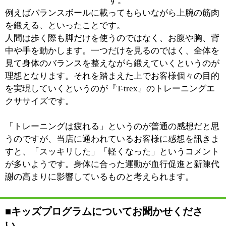
※上記記事は2012.2に取材したものです。
情報時間の経過による変化などがございます事をご了承
ください。
このページの先頭へ
江戸川区時間
墨田区時間
葛飾区時間
|
表示：
PC
モバイル
©
2013 art blue Inc.