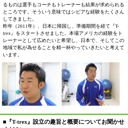
『T-trex』では最初のカウンセリングでお客様の目的を
伺い、それと共にお客様の現在の状態を把握していきま
す。骨盤や肩甲骨の動き方、筋肉の柔軟性や身体の歪み
等を実際に動いていただくことで把握していくんです。
身体には個性があります。身長の高い人もいれば低い人
も、筋肉質の人もいればちょっとふっくらした方など
色々な方々がいらっしゃいます。身体の個性を尊重せ
ず、ただやみくもに身体を動かしているだけではトレー
ニングの効果は限定したものになってしまいます。
『T-trex』はお一人お一人の状態を把握し、ダイエット
や姿勢改善、怪我からの復帰、スポーツパフォーマンス
の向上など様々な目的に適合したオリジナルのプログラ
ムをマンツーマンで提供しています。
■『T-trex』のトレーニングの特徴をお聞かせく
ださい。
一般的にスポーツクラブで扱
う器具は一つの筋肉を鍛える
ことに主眼を置いています
が、私どもは一つではなく、
二つ以上の部位を同時に鍛え
ることに力点を置いていま