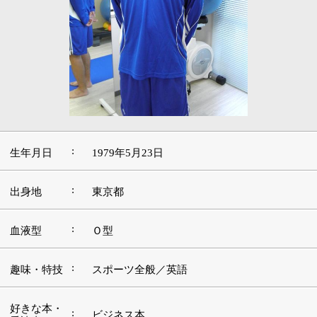
:
生年月日
1979年5月23日
:
出身地
東京都
:
血液型
Ｏ型
:
趣味・特技
スポーツ全般／英語
好きな本・
:
ビジネス本
愛読書
:
好きな映画
洋画
好きな言
:
葉・座右の
日々成長
銘
:
好きな音楽
洋楽
好きな場
:
ハワイ
所・観光地
■この道を志したきっかけや現在に至るまでの