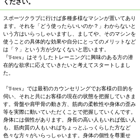
す。
例えばバランスボールに載ってもらいながら上腕の筋肉
を鍛える、といったことです。
人間は歩く際も脚だけを使うのではなく、お腹や胸、背
中や手を動かします。一つだけを見るのではく、全体を
見て身体のバランスを整えながら鍛えていくというのが
理想となります。それを踏まえた上でお客様個々の目的
を実現していくというのが『T-trex』のトレーニングエ
クササイズです。
「トレーニングは疲れる」というのが普通の感想だと思
うのですが、当店に通われているお客様に感想を訊きま
すと、「スッキリした」「軽くなった」というコメント
が多いようです。身体に合った運動が血行促進と新陳代
謝の高まりに影響しているものと考えられます。
■キッズプログラムについてお聞かせくださ
い。
20代から40代、50代の方を中心に幅広い世代の方にご利
用いただいていますが、『T-trex』ではお子さんの運動
ブログラムにも力を注いでいます。
最近では子供の肥満化傾向が危惧されていますし、生活
環境の影響で日常的に運動をしないお子さんも増えてき
ています。私どものキッズプログラムを通じ、そうした