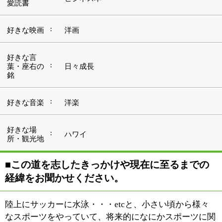
経緯をお聞かせください。
陸上にサッカーに水泳・・・etcと、小さい頃から様々
なスポーツをやっていて、将来的になにかスポーツに関
わる仕事をしたいと思っていました。高校時代の陸上部
（インターハイ・国体出場）で怪我を患い、様々な方に
診ていただいたのですが、その中にアメリカで活躍して
帰国したトレーナーの方がいました。その方はNATAと
いう資格・・・現在、私も取得しているアメリカ医学会
により認定されたアスレチックトレーナーの資格を持っ
ていて、その方の持つ知識や人柄に憧れ、この道を志す
ことになりました。
大学卒業後、アスレチックトレーニングを専門的に学ぶ
ためアメリカの大学院に進学しました。アスレチックト
レーナーとはスポーツの現場に携わり、病気や怪我から
の迅速な復帰、選手のスキルの向上に取り組む役割を担
います。
資格を取得後、アメリカのいくつかの大学に所属し、ア
スレチックトレーナーとしての日々を送りました。ご存
知の方もいらっしゃるかと思いますが、アメリカの大学
スポーツは純然たるアマチュアスポーツではなく、携わ
るものは選手もコーチもトレーナーも結果が求められる
ところです。そういう意味ではシビアな経験をたくさん
してきました。