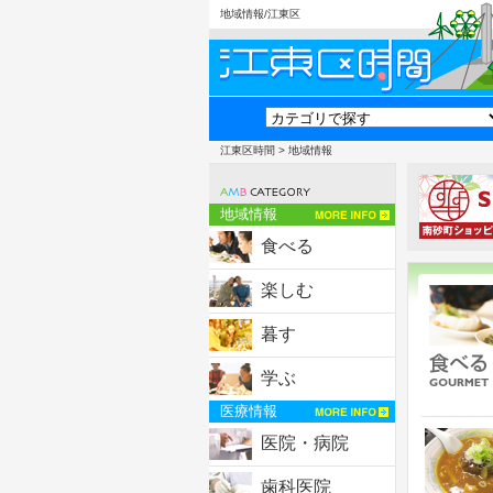
地域情報/江東区
江東区時間
> 地域情報
地域情報
食べる
楽しむ
暮す
学ぶ
医療情報
医院・病院
歯科医院