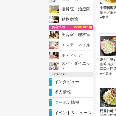
中華料理
接骨院・治療院
亀戸／亀
●中華
動物病院
美容情報
美容室・理容室
エステ・ネイル
ボディケア
深川『華
スパ・ダイエッ
山﨑 隆夫
ト
富岡／門
●和菓子
インタビュー
求人情報
クーポン情報
門前仲町
イベント＆ニュース
富岡／門