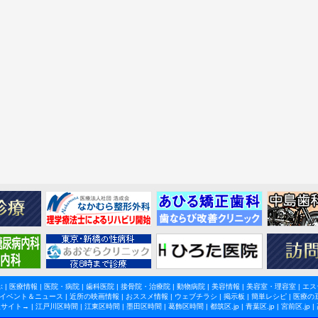
ぶ
|
医療情報
|
医院・病院
|
歯科医院
|
接骨院・治療院
|
動物病院
|
美容情報
|
美容室・理容室
|
エス
イベント＆ニュース
|
近所の映画情報
|
おススメ情報
|
ウェブチラシ
|
掲示板
|
簡単レシピ
|
医療の
サイト→ |
江戸川区時間
|
江東区時間
|
墨田区時間
|
葛飾区時間
|
都筑区.jp
|
青葉区.jp
|
宮前区.jp
|