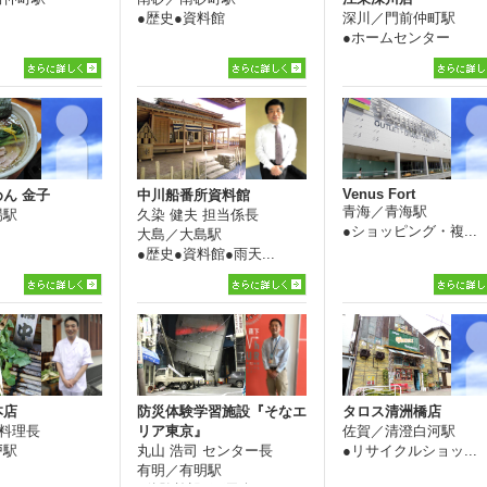
●歴史●資料館
深川／門前仲町駅
●ホームセンター
Venus Fort
ん 金子
中川船番所資料館
青海／青海駅
場駅
久染 健夫 担当係長
●ショッピング・複...
大島／大島駅
●歴史●資料館●雨天...
本店
防災体験学習施設『そなエ
タロス清洲橋店
 料理長
リア東京』
佐賀／清澄白河駅
戸駅
丸山 浩司 センター長
●リサイクルショッ...
有明／有明駅