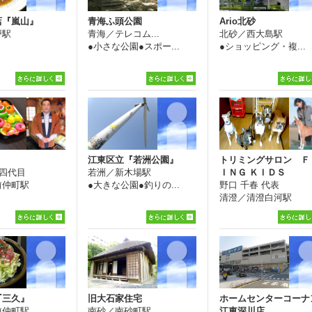
店『嵐山』
青海ふ頭公園
Ario北砂
戸駅
青海／テレコム...
北砂／西大島駅
●小さな公園●スポー...
●ショッピング・複...
』
江東区立『若洲公園』
トリミングサロン Ｆ
 四代目
若洲／新木場駅
ＩＮＧ ＫＩＤＳ
前仲町駅
●大きな公園●釣りの...
野口 千春 代表
清澄／清澄白河駅
●トリミング・グル...
『三久』
旧大石家住宅
ホームセンターコーナ
前仲町駅
南砂／南砂町駅
江東深川店