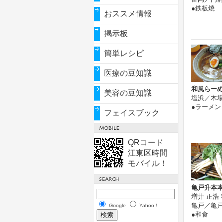
●鉄板焼
おススメ情報
掲示板
簡単レシピ
医療の豆知識
和風らーめ
美容の豆知識
塩浜／木
●ラーメン
フェイスブック
QRコード
江東区時間
モバイル！
亀戸升本
増井 正浩
亀戸／亀
Google
Yahoo！
●和食