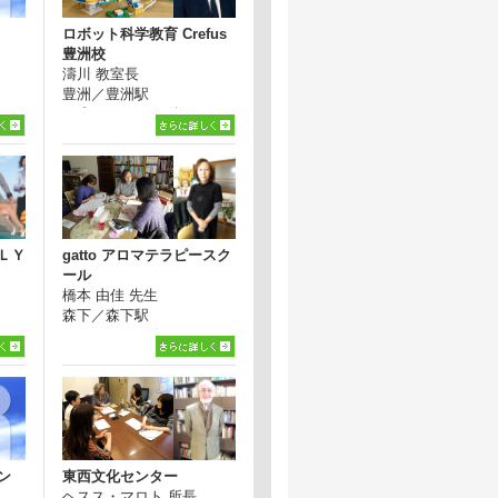
ロボット科学教育 Crefus
豊洲校
濤川 教室長
豊洲／豊洲駅
●プログラミング教...
ＬＹ
gatto アロマテラピースク
ール
橋本 由佳 先生
森下／森下駅
●アロマテラピー
ン
東西文化センター
ヘスス・マロト 所長