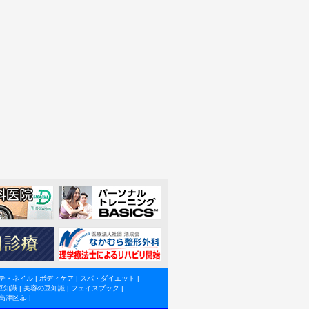
テ・ネイル
|
ボディケア
|
スパ・ダイエット
|
豆知識
|
美容の豆知識
|
フェイスブック
|
高津区.jp
|