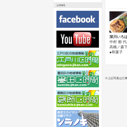
深川いろ
中村 都 
高橋／森
●和菓子
※上記写真は江