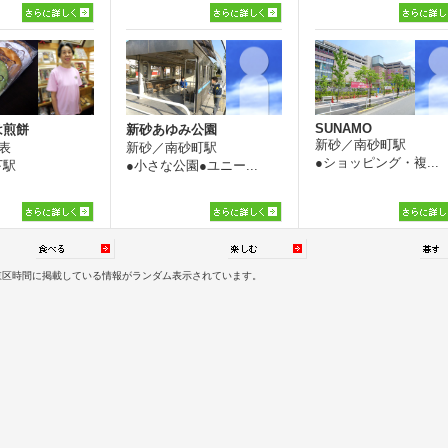
●体験施設●雨天楽し...
SUNAMO
は煎餅
新砂あゆみ公園
新砂／南砂町駅
代表
新砂／南砂町駅
●ショッピング・複...
下駅
●小さな公園●ユニー...
東区時間に掲載している
情報
がランダム表示されています。