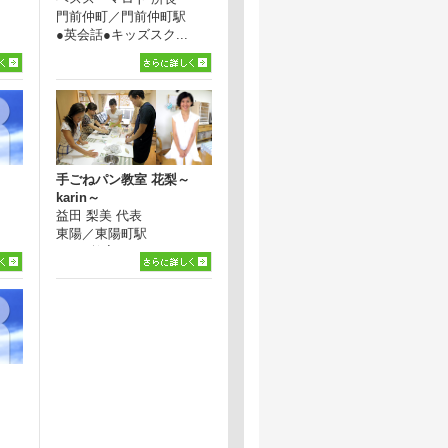
門前仲町／門前仲町駅
●英会話●キッズスク...
手ごねパン教室 花梨～
karin～
益田 梨美 代表
東陽／東陽町駅
●パン教室