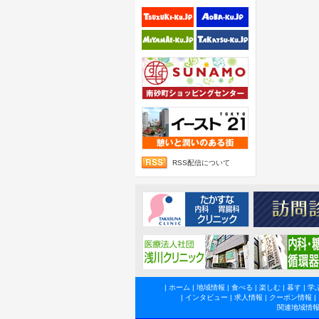
RSS配信について
|
ホーム
|
地域情報
|
食べる
|
楽しむ
|
暮す
|
学
|
インタビュー
|
求人情報
|
クーポン情報
|
関連地域情報