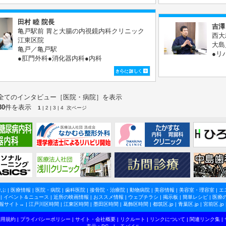
田村 睦 院長
吉澤
亀戸駅前 胃と⼤腸の内視鏡内科クリニック
西大
江東区院
大島
亀戸／亀戸駅
●リ
●肛門外科●消化器内科●内科
全てのインタビュー［医院・病院］を表示
30
件を表示
1
|
2
|
3
|
4
次ページ
学ぶ
|
医療情報
|
医院・病院
|
歯科医院
|
接骨院・治療院
|
動物病院
|
美容情報
|
美容室・理容室
|
エ
|
イベント＆ニュース
|
近所の映画情報
|
おススメ情報
|
ウェブチラシ
|
掲示板
|
簡単レシピ
|
医療
報サイト→ |
江戸川区時間
|
江東区時間
|
墨田区時間
|
葛飾区時間
|
都筑区.jp
|
青葉区.jp
|
宮前区.jp
利用規約
|
プライバシーポリシー
|
サイト・会社概要
|
リクルート
|
リンクについて
|
関連リンク集
|