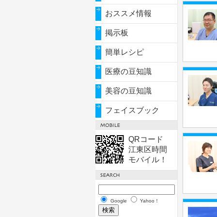
おススメ情報
掲示板
簡単レシピ
医療の豆知識
美容の豆知識
フェイスブック
QRコード
江東区時間
モバイル！
Google
Yahoo！