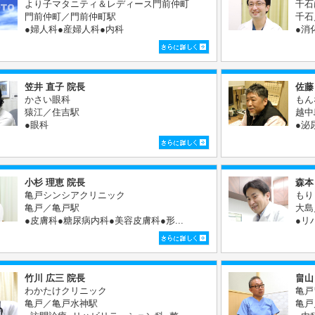
より子マタニティ＆レディース門前仲町
千石
門前仲町／門前仲町駅
千石
●婦人科●産婦人科●内科
●消
笠井 直子 院長
佐藤
かさい眼科
もん
猿江／住吉駅
越中
●眼科
●泌
小杉 理恵 院長
森本
亀戸シンシアクリニック
もり
亀戸／亀戸駅
大島
●皮膚科●糖尿病内科●美容皮膚科●形...
●リ
竹川 広三 院長
畠山
わかたけクリニック
亀戸
亀戸／亀戸水神駅
亀戸