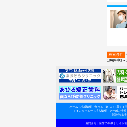
検索条件
104
件中
1～
|
ホーム
|
地域情報
|
食べる
|
楽しむ
|
暮す
|
|
インタビュー
|
求人情報
|
クーポン情報
関連地域情
|
お問合せ
|
広告の掲載
|
サイト