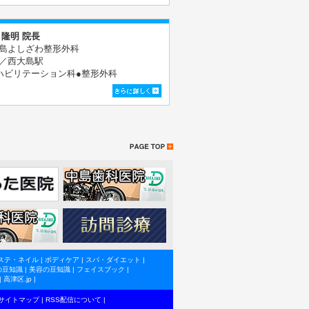
 隆明 院長
島よしざわ整形外科
／西大島駅
ハビリテーション科●整形外科
ステ・ネイル
|
ボディケア
|
スパ・ダイエット
|
の豆知識
|
美容の豆知識
|
フェイスブック
|
|
高津区.jp
|
サイトマップ
|
RSS配信について
|