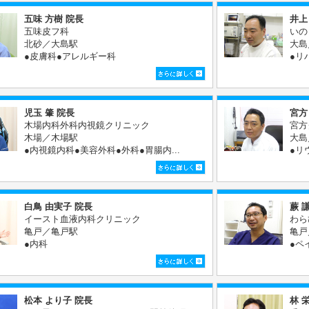
五味 方樹 院長
井上
五味皮フ科
いの
北砂／大島駅
大島
●皮膚科●アレルギー科
●リ
児玉 肇 院長
宮方
木場内科外科内視鏡クリニック
宮方
木場／木場駅
大島
●内視鏡内科●美容外科●外科●胃腸内...
●リ
白鳥 由実子 院長
蕨 
イースト血液内科クリニック
わら
亀戸／亀戸駅
亀戸
●内科
●ペ
松本 より子 院長
林 