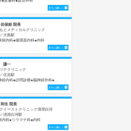
科●皮膚科●血管外科
 佐保姫 院長
もとメディカルクリニック
／大島駅
尿病内科●循環器内科●内科
 謙一
ツナクリニック
／住吉駅
神経内科●訪問診療●脳神経外科●...
 和生 院長
クイーストクリニック清澄白河
／清澄白河駅
療内科●リウマチ科●内科