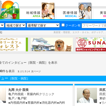
クーポン有
院]
美容室・理容室、エステ・ネイル、ボディケア、
全てのインタビュー［医院・病院］を表示
30
件を表示
1
|
2
|
3
|
4
次ページ
ビュー
［医院・病院］
丸岡 大介 院長
田尻
亀戸内視鏡・胃腸内科クリニック
田尻
亀戸／亀戸駅
東砂
●内視鏡内科●胃腸内科●消化器内科●内科
●リ