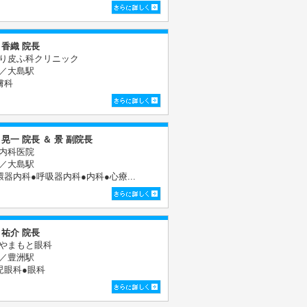
 香織 院長
り皮ふ科クリニック
／大島駅
膚科
 晃一 院長 ＆ 景 副院長
内科医院
／大島駅
環器内科●呼吸器内科●内科●心療...
 祐介 院長
やまもと眼科
／豊洲駅
児眼科●眼科