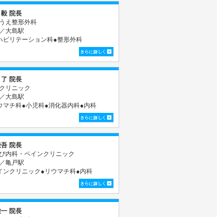
 毅 院長
うえ整形外科
／大島駅
ハビリテーション科●整形外科
 了 院長
クリニック
／大島駅
ウマチ科●小児科●消化器内科●内科
謙吾 院長
び内科・ペインクリニック
／亀戸駅
インクリニック●リウマチ科●内科
栄一 院長