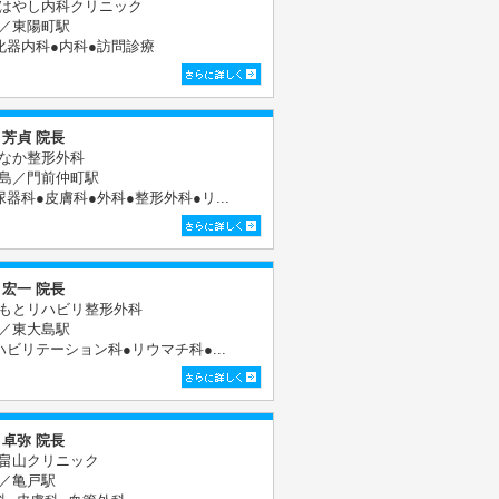
はやし内科クリニック
／東陽町駅
化器内科●内科●訪問診療
 芳貞 院長
なか整形外科
島／門前仲町駅
尿器科●皮膚科●外科●整形外科●リ...
 宏一 院長
もとリハビリ整形外科
／東大島駅
ハビリテーション科●リウマチ科●...
 卓弥 院長
畠山クリニック
／亀戸駅