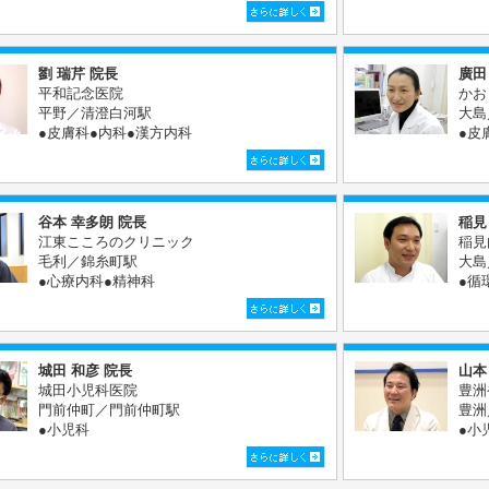
劉 瑞芹 院長
廣田
平和記念医院
かお
平野／清澄白河駅
大島
●皮膚科●内科●漢方内科
●皮
谷本 幸多朗 院長
稲見
江東こころのクリニック
稲見
毛利／錦糸町駅
大島
●心療内科●精神科
●循
城田 和彦 院長
山本
城田小児科医院
豊洲
門前仲町／門前仲町駅
豊洲
●小児科
●小