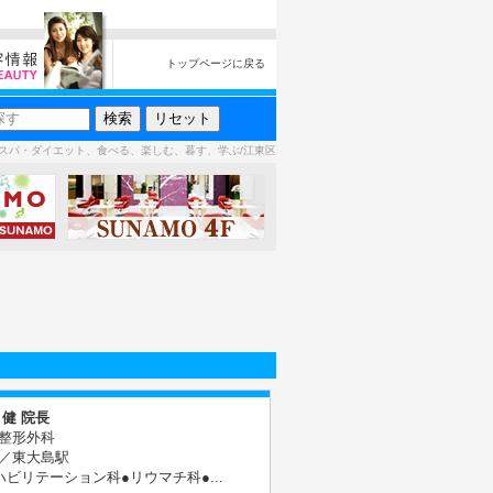
トップページに戻る
スパ・ダイエット、食べる、楽しむ、暮す、学ぶ/江東区
 健 院長
整形外科
／東大島駅
ハビリテーション科●リウマチ科●...