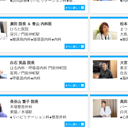
●訪問診療●リハビリテーション科●整...
●内
廣田 院長 ＆ 青山 内科医
松本
ひろた医院
まつ
深川／門前仲町駅
大島
●糖尿病内科●循環器内科●内科
●糖
白石 英晶 院長
大宮
はる内科・呼吸器内科 門前仲町院
東京
富岡／門前仲町駅
住吉
●呼吸器内科●内科
●脳
長谷山 繁子 院長
髙田
木場整形外科
パー
東陽／木場駅
白河
●リハビリテーション科●整形外科
●心