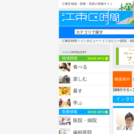
江東区地域・医療・美容の情報サイト
江東区時間
>
インタビュー
> インタビュー[医院・病
地域情報
食べる
楽しむ
検索条件
104
件中
1～
暮す
インタ
学ぶ
医療情報
医院・病院
歯科医院