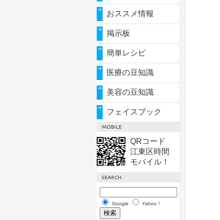
おススメ情報
掲示板
簡単レシピ
医療の豆知識
美容の豆知識
フェイスブック
QRコード
江東区時間
モバイル！
Google
Yahoo！