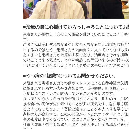
■治療の際に心掛けていらっしゃることについてお
患者さんが納得し、安心して治療を受けていただけるよう丁寧
す。
患者さんはそれぞれ異なる生い立ちと異なる生活環境をお持ち
目するのではなく、患者さんの内面深くに入っていく心づもり
あくまでも患者さんが治療の主役であり、治療者はそれを援助
ていこうとする気持ち。それを喚起しお手伝いするのが我々の
一緒に治していきましょうという姿勢が大事なことだと考えて
■うつ病の“認識”についてお聞かせください。
来院される患者さんはうつ病やストレスによる自律神経の失調
に悩まれている方が大半を占めます。咳や頭痛、吐き気といっ
た症状にもストレスが関係していることが多いのです。
うつ病というのは自分自身が気づくことより、周りの方、ご家
族や会社の同僚が先に気づくことが多い病気です。急に早く寝
るようになったとか、「普段と違う」ことを本人よりも早くご
家族の方が察知する。会社の同僚がそうと気づくケースは、仕
事の密度は少なくなっているのにミスが多くなったですとか、
仕事の能率の低下を端緒としてうつ病の発見に至る場合が多い