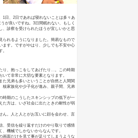
。1日、2日であれば寝れないことは多々あ
ほうが良いですね。3日間眠れない、もしく
し、診察を受けられたほうが宜しいかと思
見られるようになりました。簡易なもので
います。ですがやはり、少しでも不安や心
す。
。
たり、抱っこをしてあげたり…。この時期
おいて非常に大切な要素となります。
また兄弟も多いということが自然と人間関
、核家族化や少子化が進み、親子間、兄弟
の時期のこうしたスキンシップの低下が一
えた方は、いざ社会に出たときの耐性が弱
せん。人と人とがお互いに顔を会わせ、言
信、受信を繰り返すだけのやり取りで感情
く、機械でしかないからなんです。
の画面だけを見て事が足りてしまうような