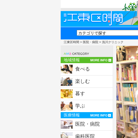
江東区時間
>
医院・病院
> 浅川クリニック
地域情報
食べる
楽しむ
暮す
学ぶ
医療情報
医院・病院
歯科医院