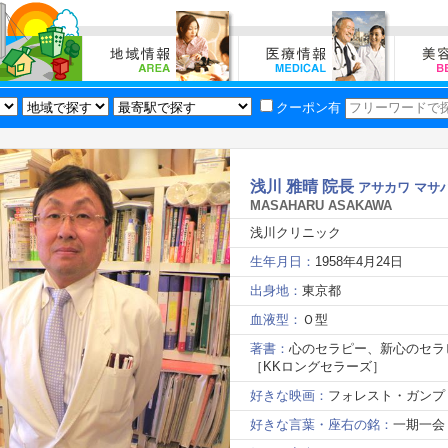
クーポン有
浅川 雅晴 院長
アサカワ マサ
MASAHARU ASAKAWA
浅川クリニック
生年月日：
1958年4月24日
出身地：
東京都
血液型：
Ｏ型
著書：
心のセラピー、新心のセラ
［KKロングセラーズ］
好きな映画：
フォレスト・ガンプ
好きな言葉・座右の銘：
一期一会