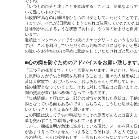
ですね。
「いつもの自分と違うことを意識する」ことは、簡単なようで
いて難しいものです。
比較的容易なのは睡眠をひとつの目安としていただくことです
りますが、それが3日間続くようであれば注意していただいた
は睡眠が不足するような状態であれば、うつ病の始まりと自覚
います。
近頃はインターネットでうつ病のチェックリストというものも
すが、これを利用していただくのも判断の助けにはなるかと思
の迷いをお持ちの方は早めに受診をしていただければと思いま
■心の病を防ぐためのアドバイスをお願い致します
「三つ子の魂百まで」という言葉があります。泣いたり、怒っ
に親御さんが子供と時間を共有することは、後々の人格形成に
昔は大家族で、おじいちゃん、おばあちゃんが同居している、
係の練習となっていました。それに対して現在はと言いますと
間の交流が昔に比べ希薄になっているのです。
『失感情症』と呼ばれる一部分の感情が欠落した症状は、子供
因となっている面もあるのです。もちろん、こうした症状を抱
いということも言えるかと思います。
この問題は決して子供の時期だけにその原因があるとは言えま
葉を交わすことで感情は作られていきます。
しかし、機械文明が急速に進歩している現代、メールを見て送
があまり育っていません。つまるところそれは、人と人ではな
今の時代、ろくに挨拶もせず、一言もしゃべらないでパソコン