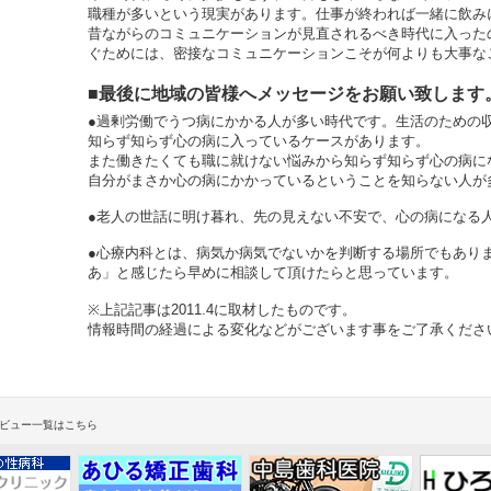
職種が多いという現実があります。仕事が終われば一緒に飲み
昔ながらのコミュニケーションが見直されるべき時代に入った
ぐためには、密接なコミュニケーションこそが何よりも大事な
■最後に地域の皆様へメッセージをお願い致します
●過剰労働でうつ病にかかる人が多い時代です。生活のための
知らず知らず心の病に入っているケースがあります。
また働きたくても職に就けない悩みから知らず知らず心の病に
自分がまさか心の病にかかっているということを知らない人が
●老人の世話に明け暮れ、先の見えない不安で、心の病になる
●心療内科とは、病気か病気でないかを判断する場所でもあり
あ」と感じたら早めに相談して頂けたらと思っています。
※上記記事は2011.4に取材したものです。
情報時間の経過による変化などがございます事をご了承くださ
ビュー一覧はこちら