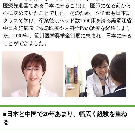
を看取るため、一度中国に帰りました。それでも、再び
日本に戻るまでの5年間は、上海にある日系クリニック
で幅広い症状を診て、日本語での診療にも磨きをかけま
した。
再び日本で診療するようになったのは、日本における国
際的なクリニックの立ち上げに参加するためでした。こ
れまで中国と日本で20年あまり診療し、内科・皮膚科・
小児科など様々な経験を経て開業した当院では、一人で
も多くの患者さんに喜んでいただけるような診療をして
行きたいと考えています。
■西洋医学と中医学（漢方医学）を融合し、あ
らゆるニーズに応える
今は診療科目が細かく分かれ
ていて、「喘息のお薬はこ
こ」「高血圧のお薬はここ」
「皮膚トラブルの相談はこ
こ」という感じに、クリニッ
クをいくつも掛け持ちして受
診なさっている方が少なくあ
りません。さらに、泌尿器系の症状があれば泌尿器科が
プラスされ、メンタル面のお悩みがあれば心療内科がプ