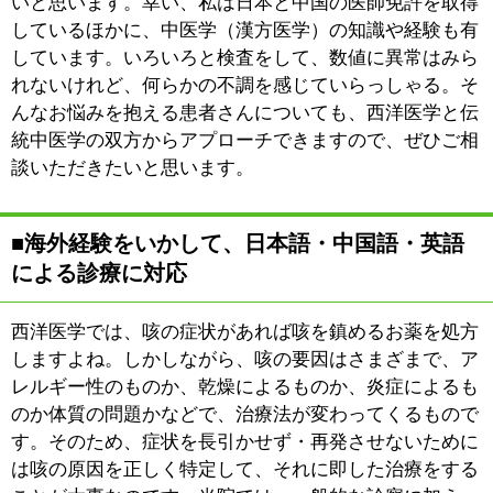
難いものですし、これからも皆さんのご期待に応えなが
ら診療面の充実を図っていきたいと考えています。患者
さんが訴える症状だけを診るのではなく、その方の全身
を診て、一人ひとりに適した治療をご提案したいと思い
ます。病院は、「病気を診てもらう所」とお考えの方も
多いでしょう。でも、症状が進んで病気になる前、「未
病」の段階でご相談いただければ「健康」な状態に戻る
のも早いです。どのようなお悩みにも、何らかの答えを
示すことができるかと思いますので、ぜひご相談いただ
きたいと思います。
※上記記事は2020年2月に取材したものです。
時間の経過による変化があることをご了承ください。
:
科目
●内科●皮膚科●漢方内科
03-3820-8880
:
TEL
:
休診日
木曜・日曜・祝日
:
最寄駅
清澄白河駅
江東区平野2-11-5 パシフィック第二門前仲