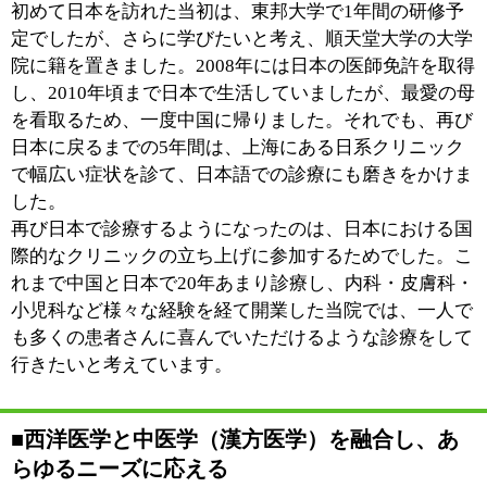
ラスされて、ひと月のほとんどを病院通いに費やしてい
る方も多いのではないでしょうか。
私が解決したいと思っている一つが医療機関を受診する
際の煩わしさで、当院では私が対応できる範囲で、でき
る限りの診療をしたいと思っています。そしてもう一
つ、たとえ「病名」がつかないような症状であっても、
患者さんの不快感や不調が改善するように力を尽くした
いと思います。幸い、私は日本と中国の医師免許を取得
しているほかに、中医学（漢方医学）の知識や経験も有
しています。いろいろと検査をして、数値に異常はみら
れないけれど、何らかの不調を感じていらっしゃる。そ
んなお悩みを抱える患者さんについても、西洋医学と伝
統中医学の双方からアプローチできますので、ぜひご相
談いただきたいと思います。
■海外経験をいかして、日本語・中国語・英語
による診療に対応
西洋医学では、咳の症状があれば咳を鎮めるお薬を処方
しますよね。しかしながら、咳の要因はさまざまで、ア
レルギー性のものか、乾燥によるものか、炎症によるも
のか体質の問題かなどで、治療法が変わってくるもので
す。そのため、症状を長引かせず・再発させないために
は咳の原因を正しく特定して、それに即した治療をする