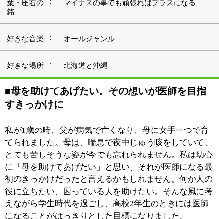
初のきっかけだったと言えるかもしれません。何か人の
役に立ちたい、困っている人を助けたい。そんな風に考
えながら学生時代を過ごし、高校2年生のときには医師
になることがはっきりとした目標になりました。
医療先進国である日本に来ることは、医師になる前から
心に決めていたことでした。そのため、医学部も日本語
クラスで学び、卒業後はベッド数1500床を誇る黒竜江省
中日友好病院で救急医療や内科全般の診療を経験しまし
た。2002年、笹川医学奨学金制度に恵まれ、日本に来る
ことができました。
■日本と中国で20年あまり、幅広く経験を重ね
る
初めて日本を訪れた当初は、東邦大学で1年間の研修予
定でしたが、さらに学びたいと考え、順天堂大学の大学
院に籍を置きました。2008年には日本の医師免許を取得
し、2010年頃まで日本で生活していましたが、最愛の母