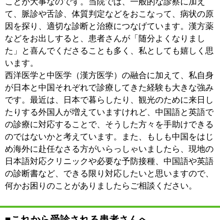
:
所在地
町 2F
:
WEB
https://heiwa-med.com
9：00～12：30 14：30～18：30
:
診療時間
※土曜午後は17時までの診療です。
:
駐車場
近隣にコインパーキングあり
このページの先頭へ
江戸川区時間
墨田区時間
葛飾区時間
|
表示：
PC
モバイル
©
2013 art blue Inc.