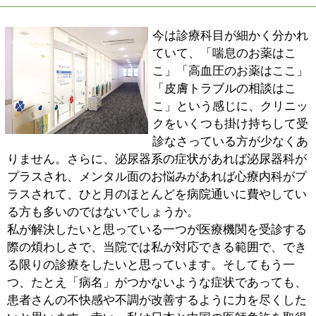
ことが大事なのです。当院では、一般的な診察に加え
て、脈診や舌診、体質判定などをおこなって、病状の原
因を探り、適切な診断と治療につなげています。漢方薬
などをお出しすると、患者さんが「随分よくなりまし
た」と喜んでくださることも多く、私としても嬉しく思
います。
西洋医学と中医学（漢方医学）の融合に加えて、私自身
が日本と中国それぞれで診療してきた経験も大きな強み
です。最近は、日本で暮らしたり、観光のために来日し
たりする外国人が増えていますけれど、中国語と英語で
の診療に対応することで、そうした方々を手助けできる
のではないかと考えています。また、もしも中国をはじ
め海外に赴任なさる方がいらっしゃいましたら、現地の
日本語対応クリニックや必要な予防接種、中国語や英語
の診断書など、できる限り対応したいと思いますので、
何かお困りのことがありましたらご相談ください。
■これから受診される患者さんへ
『平和記念医院』は、「清澄白河駅」B2番出口から歩い
て6分ほどの場所にあります。
私がこのクリニックを開業したことを知って、かつて診
療していた大阪から足を運んでくださった患者さんがい
らっしゃいました。私がご提供する医療を信頼し、励ま
しの言葉をかけてくださる患者さんの存在は何より有り