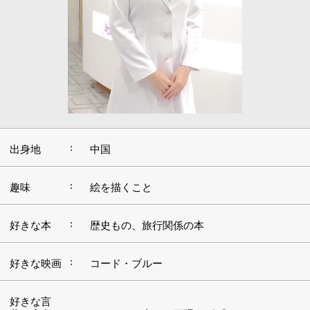
:
出身地
中国
:
趣味
絵を描くこと
:
好きな本
歴史もの、旅行関係の本
:
好きな映画
コード・ブルー
好きな言
:
葉・座右の
マイナスの事でも頑張ればプラスになる
銘
:
好きな音楽
オールジャンル
:
好きな場所
北海道と沖縄
■母を助けてあげたい。その想いが医師を目指
すきっかけに
私が1歳の時、父が病気で亡くなり、母に女手一つで育
てられました。母は、喘息で夜中じゅう咳をしていて、
とても苦しそうな姿が今でも忘れられません。私は幼心
に「母を助けてあげたい」と思い、それが医師になる最