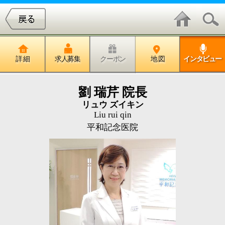
詳 細
求人募集
クーポン
地 図
インタビュー
劉 瑞芹 院長
リュウ ズイキン
Liu rui qin
平和記念医院