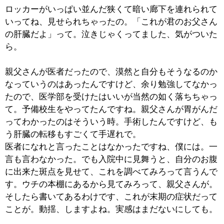
室で見せられたのが親父さんの肝臓、です。衝撃という
か、自分はまだ何者でもない。どうすんだって。とにか
くあせりというか…、机に向かうようになりました。一
生のうちであんなに勉強したことないっていうぐらい勉
強しましたね。必死だったんですね、何かわからないも
のに追い立てられて。
親父さんは内科だったんですけど、自分は消化器、消化
器外科になろうと。病気との勝負を早くつけられるって
いうのがあったんでしょうね。
大学を出て、東京女子医大の消化器病センターに入りま
した。どうせやるなら一番症例の多い、一番トレーニン
グの出来る環境でと思ったからです。
■『修業時代』のお話と開院に至る経緯につい
てお聞かせください。
6年間のトレーニングコースというのがあるんです。そ