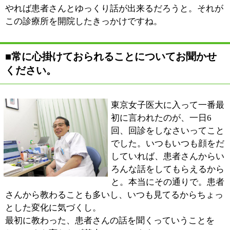
がわからないとダメですね。一番身近なお医者さんとし
て、開業医として最も重要なことです、重大な病気を見
逃すようなことがあってはならないっていうのは。
一般の方の医療に関する知識が豊富になってきていて、
例えばこの症状はこの病気っていう決めつけというか、
イメージが先行している感じを受けています。実際はそ
んな杓子定規なものではなくて、思っていたのとは全然
違う病気だったりするわけです。
身近な「かかりつけ医」としてどんな些細なことでもお
話して頂けるような「明るくやさしい診療所」を目指し
ています。気になることがあれば、何でも気軽にこちら
に来てお話してくださればと思っています。
※上記記事は2010.7に取材したものです。
情報時間の経過による変化などがございます事をご了承
ください。
:
科目
●胃腸内科●消化器内科●内科●外科●肛門外科
03-5628-1161
:
TEL
:
休診日
木曜・日曜・祝日