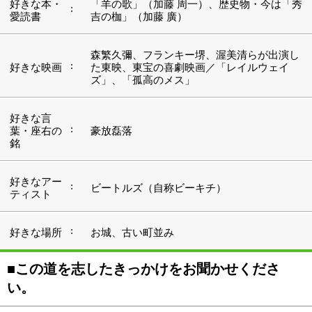
■この道を志したきっかけをお聞かせくださ
い。
ロッカーがいっぱい並んだ狭くて暗い廊下を連れられて
いってね、見せられちゃったの。「これが君のお父さん
の肝臓だよ」って。泣きじゃくってました、気がついた
ら。
親父さんが医者だったので、漠然と自分もそうなるのか
なっていうのはあったんですけど、余り勉強してなかっ
たので、医学部を受けたはいいが当然の如く落ちちゃっ
て。予備校生をやってたんですね。親父さんが胃がんだ
ってわかったのはそういう時。手術したんですけど、も
う肝臓の転移もすごくて手遅れで。
医者になれと言ったことはなかったですね、僕には。一
言も言わなかった。でも入院中に見舞うと、自分のお腹
に出来た斑点を見せて、これを調べてみろって言うんで
す。ウチの本棚にあるから見てみろって、親父さんが。
そしたら書いてあるわけです、これが末期の症状だって
ことが。動揺、しますよね。実感はまだないにしても。
親父さんが危篤状態に陥って病院に呼ばれました。息を
引き取ったとき、主治医の先生が「君がもし医者になり
たいんだったら、ついてきなさい」って。その時に研究