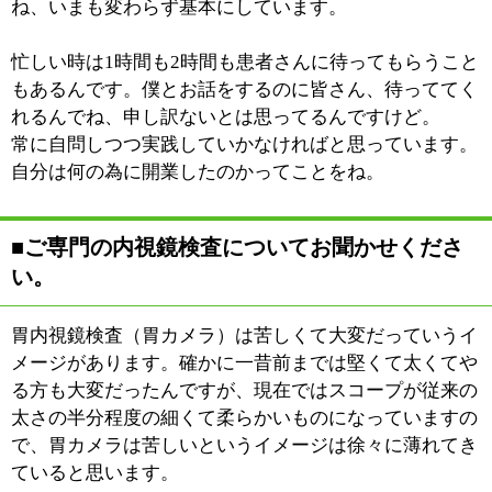
:
最寄駅
東大島駅
:
所在地
江東区大島9-5-1 コアシティ東大島106
:
WEB
http://www.sagami-clinic.com/
［平日］08：30～12：30 15：00～18：30
:
診療時間
［土曜］08：30～12：30
:
駐車場
無
このページの先頭へ
江戸川区時間
墨田区時間
葛飾区時間
|
表示：
PC
モバイル
©
2013 art blue Inc.