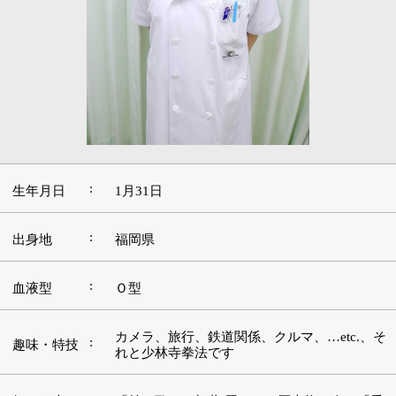
:
生年月日
1月31日
:
出身地
福岡県
:
血液型
Ｏ型
カメラ、旅行、鉄道関係、クルマ、…etc.、そ
:
趣味・特技
れと少林寺拳法です
好きな本・
「羊の歌」（加藤 周一）、歴史物・今は「秀
:
愛読書
吉の枷」（加藤 廣）
森繁久彌、フランキー堺、渥美清らが出演し
:
好きな映画
た東映、東宝の喜劇映画／「レイルウェイ
ズ」、「孤高のメス」
好きな言
:
葉・座右の
豪放磊落
銘
好きなアー
:
ビートルズ（自称ビーキチ）
ティスト
:
好きな場所
お城、古い町並み