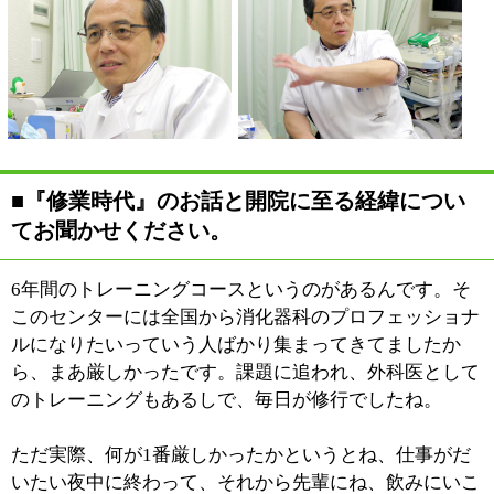
やれば患者さんとゆっくり話が出来るだろうと。それが
この診療所を開院したきっかけですね。
■常に心掛けておられることについてお聞かせ
ください。
東京女子医大に入って一番最
初に言われたのが、一日6
回、回診をしなさいってこと
でした。いつもいつも顔をだ
していれば、患者さんからい
ろんな話をしてもらえるから
と。本当にその通りで。患者
さんから教わることも多いし、いつも見てるからちょっ
とした変化に気づくし。
最初に教わった、患者さんの話を聞くっていうことを
ね、いまも変わらず基本にしています。
忙しい時は1時間も2時間も患者さんに待ってもらうこと
もあるんです。僕とお話をするのに皆さん、待っててく
れるんでね、申し訳ないとは思ってるんですけど。
常に自問しつつ実践していかなければと思っています。
自分は何の為に開業したのかってことをね。