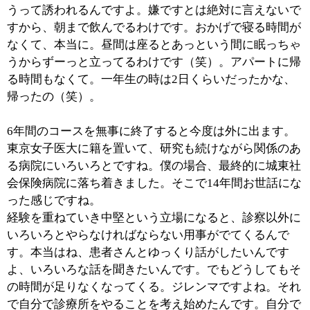
■ご専門の内視鏡検査についてお聞かせくださ
い。
胃内視鏡検査（胃カメラ）は苦しくて大変だっていうイ
メージがあります。確かに一昔前までは堅くて太くてや
る方も大変だったんですが、現在ではスコープが従来の
太さの半分程度の細くて柔らかいものになっていますの
で、胃カメラは苦しいというイメージは徐々に薄れてき
ていると思います。
以前に胃カメラを受けて大変な思いをされたという方は
どうしても苦手というか先入観があるんですよね。やる
前から緊張してしまってるので、ノドが閉まってしまっ
て。そういった方、お口からはどうしてもダメという方
には鼻から入れる内視鏡をお勧めしています。嘔吐感が
ありませんので、「口から入れるより全然、楽でした」
と仰る患者さんも多いんですよ。
■最後に開業医として地域の皆様へメッセージ
をお願いします。
専門医としての話は当然出来なきゃいけないんですけ
ど、専門外のことでもこれはちょっとマズイ、というの