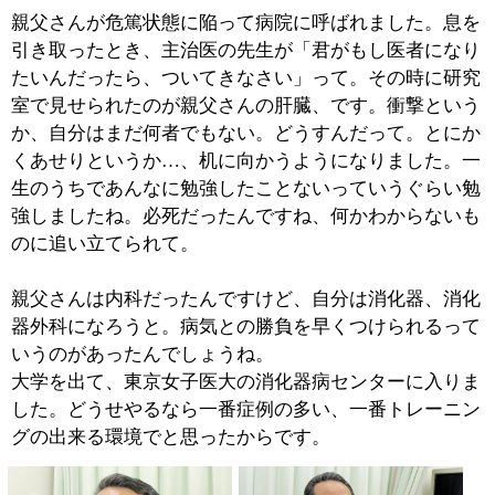
このセンターには全国から消化器科のプロフェッショナ
ルになりたいっていう人ばかり集まってきてましたか
ら、まあ厳しかったです。課題に追われ、外科医として
のトレーニングもあるしで、毎日が修行でしたね。
ただ実際、何が1番厳しかったかというとね、仕事がだ
いたい夜中に終わって、それから先輩にね、飲みにいこ
うって誘われるんですよ。嫌ですとは絶対に言えないで
すから、朝まで飲んでるわけです。おかげで寝る時間が
なくて、本当に。昼間は座るとあっという間に眠っちゃ
うからずーっと立ってるわけです（笑）。アパートに帰
る時間もなくて。一年生の時は2日くらいだったかな、
帰ったの（笑）。
6年間のコースを無事に終了すると今度は外に出ます。
東京女子医大に籍を置いて、研究も続けながら関係のあ
る病院にいろいろとですね。僕の場合、最終的に城東社
会保険病院に落ち着きました。そこで14年間お世話にな
った感じですね。
経験を重ねていき中堅という立場になると、診察以外に
いろいろとやらなければならない用事がでてくるんで
す。本当はね、患者さんとゆっくり話がしたいんです
よ、いろいろな話を聞きたいんです。でもどうしてもそ
の時間が足りなくなってくる。ジレンマですよね。それ
で自分で診療所をやることを考え始めたんです。自分で