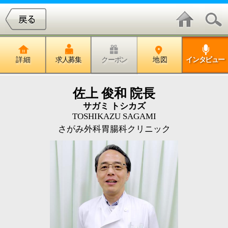
詳 細
求人募集
クーポン
地 図
インタビュー
佐上 俊和 院長
サガミ トシカズ
TOSHIKAZU SAGAMI
さがみ外科胃腸科クリニック