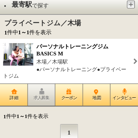
木場／木場駅
●パーソナルトレーニング●プライベー
トジム
詳 細
求人募集
クーポン
地 図
インタビュー
件中
1～1
件を表示
1
1
このページの先頭へ
江戸川区時間
墨田区時間
葛飾区時間
|
表示：
PC
モバイル
©
2013 art blue Inc.