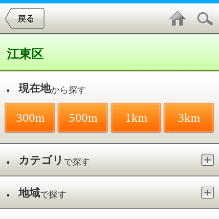
江東区
現在地
から探す
300m
500m
1km
3km
カテゴリ
で探す
地域
で探す
最寄駅
で探す
プライベートジム／木場
件中
1～1
件を表示
1
パーソナルトレーニングジム
BASICS M