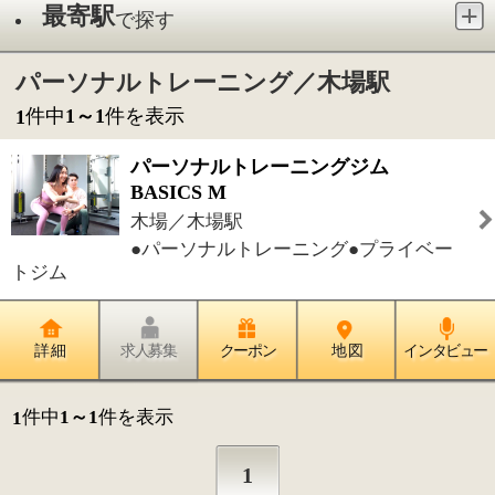
木場／木場駅
●パーソナルトレーニング●プライベー
トジム
詳 細
求人募集
クーポン
地 図
インタビュー
件中
1～1
件を表示
1
1
このページの先頭へ
江戸川区時間
墨田区時間
葛飾区時間
|
表示：
PC
モバイル
©
2013 art blue Inc.