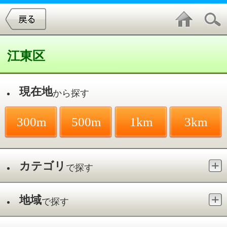
江東区
現在地
から探す
300m
500m
1km
3km
カテゴリ
で探す
地域
で探す
最寄駅
で探す
パーソナルトレーニング／木場駅
件中
1～1
件を表示
1
パーソナルトレーニングジム
BASICS M