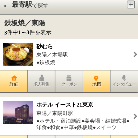
●鉄板焼
詳 細
求人募集
クーポン
地 図
インタビュー
ホテル イースト21東京
東陽／東陽町駅
●ホテル・宿泊施設●宴会場・結婚式場●
洋食●和食●中華●鉄板焼●スイーツ
詳 細
求人募集
クーポン
地 図
インタビュー
永田医院
東陽／木場駅
●内科●呼吸器内科●消化器内科●胃腸内
科●循環器内科●内分泌内科●小児科●神
経内科●外科●糖尿病内科●気管食道内科●泌尿器科●訪
問診療
詳 細
求人募集
クーポン
地 図
インタビュー
件中
1～3
件を表示
3