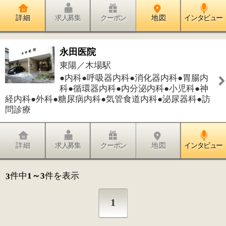
1
このページの先頭へ
江戸川区時間
墨田区時間
葛飾区時間
|
表示：
PC
モバイル
©
2013 art blue Inc.