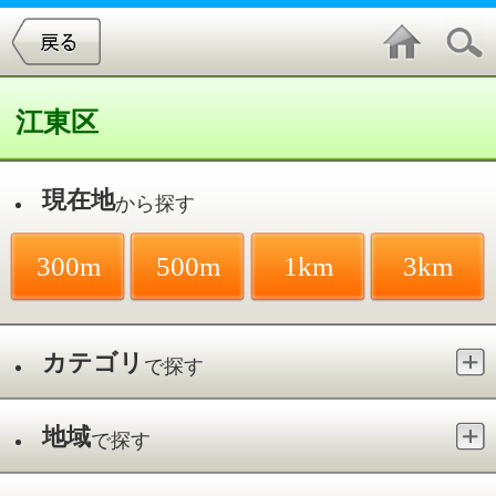
江東区
現在地
から探す
300m
500m
1km
3km
カテゴリ
で探す
地域
で探す
最寄駅
で探す
鉄板焼／東陽
件中
1～3
件を表示
3
砂むら
東陽／木場駅