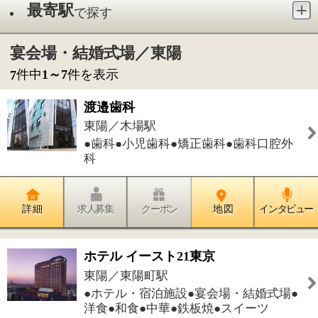
●歯科●小児歯科●矯正歯科●歯科口腔外
科
詳 細
求人募集
クーポン
地 図
インタビュー
ホテル イースト21東京
東陽／東陽町駅
●ホテル・宿泊施設●宴会場・結婚式場●
洋食●和食●中華●鉄板焼●スイーツ
詳 細
求人募集
クーポン
地 図
インタビュー
うと歯科クリニック
東陽／木場駅
●歯科●小児歯科●歯科口腔外科
詳 細
求人募集
クーポン
地 図
インタビュー
東陽町リオール歯科・矯正歯科
東陽／東陽町駅