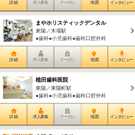
詳 細
求人募集
クーポン
地 図
インタビュー
件中
1～7
件を表示
7
1
このページの先頭へ
江戸川区時間
墨田区時間
葛飾区時間
|
表示：
PC
モバイル
©
2013 art blue Inc.