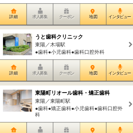
●歯科●矯正歯科●小児歯科●歯科口腔外
科
詳 細
求人募集
クーポン
地 図
インタビュー
まやホリスティックデンタル
東陽／木場駅
●歯科●小児歯科●歯科口腔外科
詳 細
求人募集
クーポン
地 図
インタビュー
植田歯科医院
東陽／東陽町駅
●歯科●小児歯科●歯科口腔外科
詳 細
求人募集
クーポン
地 図
インタビュー
東陽町いば歯科
東陽／東陽町駅
●歯科●小児歯科●矯正歯科●歯科口腔外
科