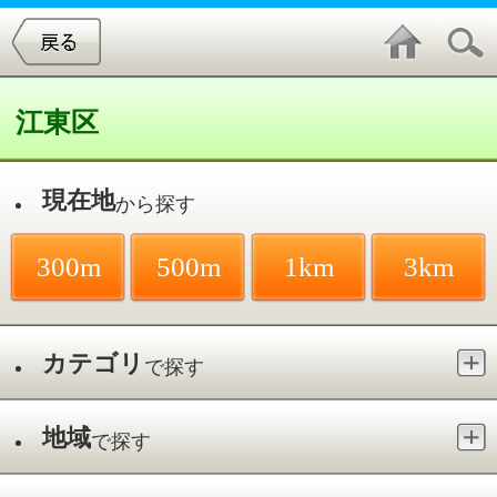
江東区
現在地
から探す
300m
500m
1km
3km
カテゴリ
で探す
地域
で探す
最寄駅
で探す
宴会場・結婚式場／東陽
件中
1～7
件を表示
7
渡邉歯科
東陽／木場駅