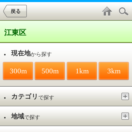
江東区
現在地
から探す
300m
500m
1km
3km
カテゴリ
で探す
地域
で探す
最寄駅
で探す
歯科口腔外科／東陽町駅
件中
1～7
件を表示
7
植田歯科医院
東陽／東陽町駅