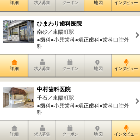
●歯科●小児歯科●矯正歯科●歯科口腔外
科
詳 細
求人募集
クーポン
地 図
インタビュー
件中
1～7
件を表示
7
1
このページの先頭へ
江戸川区時間
墨田区時間
葛飾区時間
|
表示：
PC
モバイル
©
2013 art blue Inc.