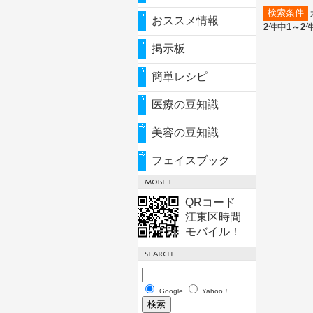
検索条件
おススメ情報
2
件中
1～2
掲示板
簡単レシピ
医療の豆知識
美容の豆知識
フェイスブック
QRコード
江東区時間
モバイル！
Google
Yahoo！