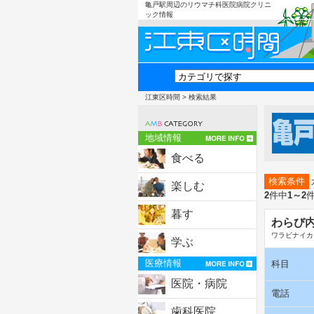
亀戸駅周辺のリウマチ科医院病院クリニ
ック情報
江東区時間
> 検索結果
地域情報
食べる
検索条件
楽しむ
2
件中
1～2
暮す
わらび
ワラビナイカ
学ぶ
医療情報
科目
医院・病院
電話
歯科医院