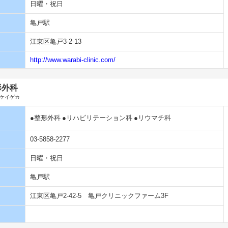
日曜・祝日
亀戸駅
江東区亀戸3-2-13
http://www.warabi-clinic.com/
形外科
ケイゲカ
●整形外科
●リハビリテーション科
●リウマチ科
03-5858-2277
日曜・祝日
亀戸駅
江東区亀戸2-42-5 亀戸クリニックファーム3F