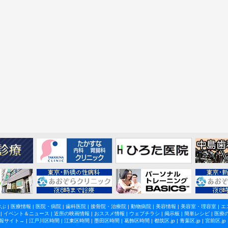
学ぶ
|
医療情報
|
医院・病院
|
歯科医院
|
接骨院・治療院
|
動物病院
|
美容情報
|
美容室・理容室
|
エ
|
イベント＆ニュース
|
近所の映画情報
|
おススメ情報
|
ウェブチラシ
|
掲示板
|
簡単レシピ
|
医療
報サイト→ |
江戸川区時間
|
江東区時間
|
墨田区時間
|
葛飾区時間
|
都筑区.jp
|
青葉区.jp
|
宮前区.jp