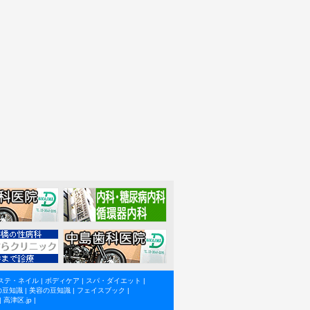
ステ・ネイル
|
ボディケア
|
スパ・ダイエット
|
の豆知識
|
美容の豆知識
|
フェイスブック
|
|
高津区.jp
|