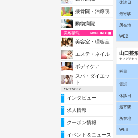
休診日
接骨院・治療院
最寄駅
動物病院
所在地
美容情報
WEB
美容室・理容室
山口整
エステ・ネイル
ヤマグチセイ
ボディケア
科目
スパ・ダイエッ
ト
電話
休診日
インタビュー
最寄駅
求人情報
所在地
クーポン情報
WEB
イベント＆ニュース