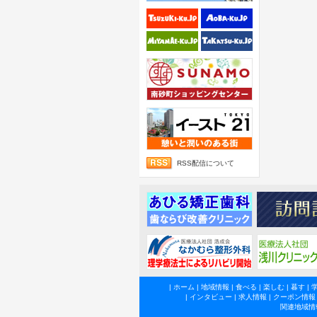
RSS配信について
|
ホーム
|
地域情報
|
食べる
|
楽しむ
|
暮す
|
|
インタビュー
|
求人情報
|
クーポン情報
関連地域情