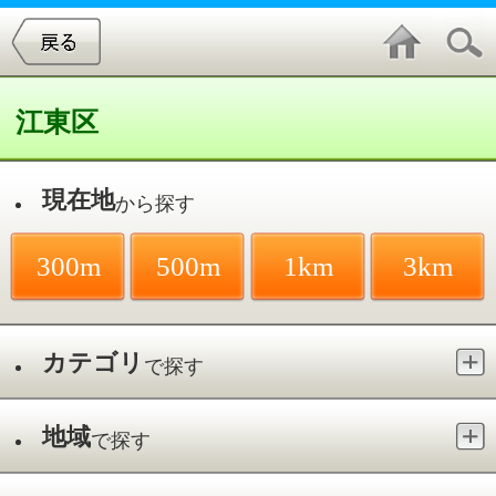
江東区
現在地
から探す
300m
500m
1km
3km
カテゴリ
で探す
地域
で探す
最寄駅
で探す
皮膚泌尿器科／亀戸駅
件中
1～1
件を表示
1
河野外科
亀戸／亀戸駅