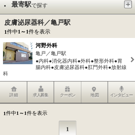
●内科●消化器内科●外科●整形外科●胃
腸内科●皮膚泌尿器科●肛門外科●放射線
科
詳 細
求人募集
クーポン
地 図
インタビュー
件中
1～1
件を表示
1
1
このページの先頭へ
江戸川区時間
墨田区時間
葛飾区時間
|
表示：
PC
モバイル
©
2013 art blue Inc.