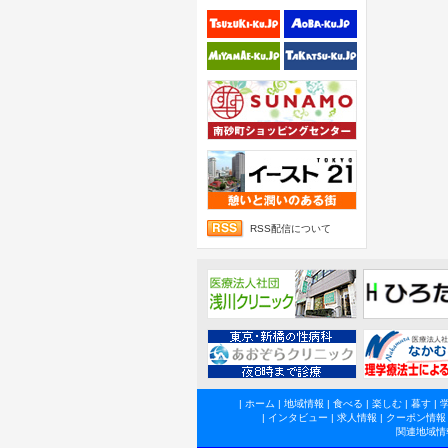
RSS配信について
|
ホーム
|
地域情報
|
食べる
|
楽しむ
|
暮す
|
|
インタビュー
|
求人情報
|
クーポン情報
関連地域情