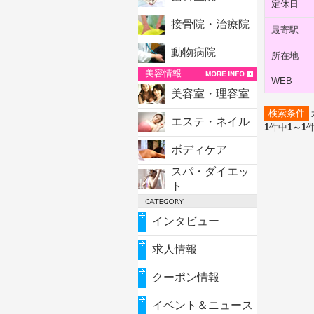
定休日
接骨院・治療院
最寄駅
動物病院
所在地
美容情報
WEB
美容室・理容室
検索条件
エステ・ネイル
1
件中
1～1
ボディケア
スパ・ダイエッ
ト
インタビュー
求人情報
クーポン情報
イベント＆ニュース