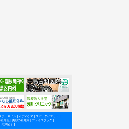
ステ・ネイル
|
ボディケア
|
スパ・ダイエット
|
の豆知識
|
美容の豆知識
|
フェイスブック
|
|
高津区.jp
|