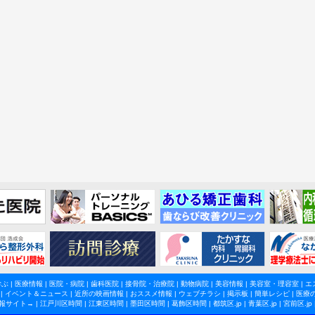
学ぶ
|
医療情報
|
医院・病院
|
歯科医院
|
接骨院・治療院
|
動物病院
|
美容情報
|
美容室・理容室
|
エ
|
イベント＆ニュース
|
近所の映画情報
|
おススメ情報
|
ウェブチラシ
|
掲示板
|
簡単レシピ
|
医療
報サイト→ |
江戸川区時間
|
江東区時間
|
墨田区時間
|
葛飾区時間
|
都筑区.jp
|
青葉区.jp
|
宮前区.jp