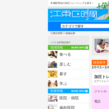
木場駅周辺の加圧トレーニングを探す！
江東区時間
> 検索結果
地域情報
食べる
検索条件
楽しむ
1
件中
1～1
暮す
加圧ト
カアツトレー
学ぶ
医療情報
ジャンル
医院・病院
電話
歯科医院