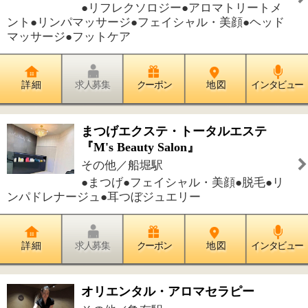
オリエンタル・アロマセラピー
その他／亀有駅
●アロマセラピー●リンパドレナージュ●
フェイシャル・美顔●痩身●脱毛
詳 細
求人募集
クーポン
地 図
インタビュー
件中
1～4
件を表示
4
1
このページの先頭へ
江戸川区時間
墨田区時間
葛飾区時間
|
表示：
PC
モバイル
©
2013 art blue Inc.