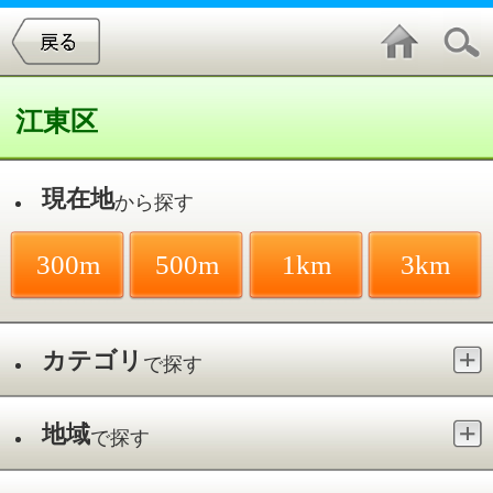
江東区
現在地
から探す
300m
500m
1km
3km
カテゴリ
で探す
地域
で探す
最寄駅
で探す
フェイシャル・美顔／その他
件中
1～4
件を表示
4
サロンド・オオモリエステ 押上エス
タガーデン店