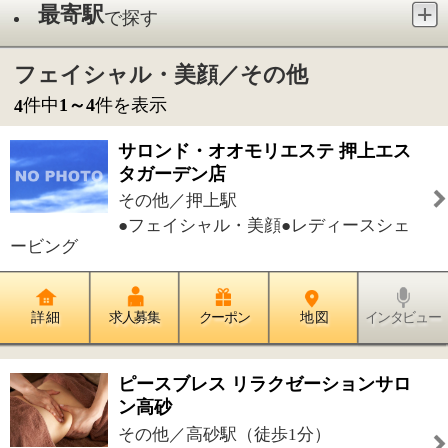
その他／押上駅
●フェイシャル・美顔●レディースシェ
ービング
詳 細
求人募集
クーポン
地 図
インタビュー
ピースブレス リラクゼーションサロ
ン高砂
その他／高砂駅（徒歩1分）
●リフレクソロジー●アロマトリートメ
ント●リンパマッサージ●フェイシャル・美顔●ヘッド
マッサージ●フットケア
詳 細
求人募集
クーポン
地 図
インタビュー
まつげエクステ・トータルエステ
『M's Beauty Salon』
その他／船堀駅
●まつげ●フェイシャル・美顔●脱毛●リ
ンパドレナージュ●耳つぼジュエリー
詳 細
求人募集
クーポン
地 図
インタビュー