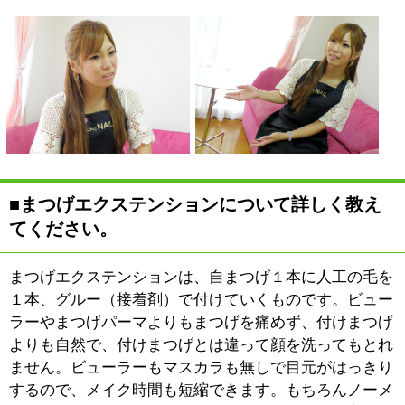
形、イメージされる目の形を
しっかり聞き出すことです。
まつげエクステンションを付
けると本当にびっくりするぐ
らい目やお顔の印象が変わるんです。ガラッと変わって
しまいますので、お客様のイメージと仕上がりに差がで
ないように、お客様の望まれる形になるようにと、十分
カウンセリングすることを第一に考えています。
仕上がり後、少しでも気になることがあったら、その場
ですぐにお直しすることもできます。その人の印象を大
きく変えてしまうものですので、お客様のご納得が行く
までとことんご相談に乗らせていただきます。
エクステンションには様々な種類があります。当店では
しっかりカウンセリングをした上で、お客様の目の形を
見極めて、その方にあったカール、長さ、太さ、本数を
決めていきます。そして、お客様のまつげとの相性を考
慮し、取れにくいテクスチャを選択します。グルー（接
着剤）は安全な国産にこだわり、また、素材は自然でや
わらかなミンクにこだわっています。デザイン力と持ち
の良さは施術者のテクニックに大きく左右されるのです
が、おかげさまで、当店のエクステンションは自然で持
ちが良いというお客様の声を多数頂戴しています。
■青木さんがやりがいを感じる時をお聞かせく