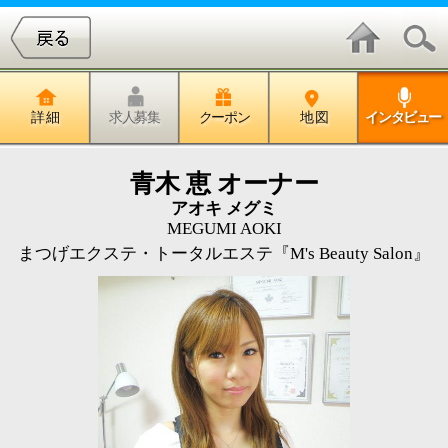
詳 細
求人募集
クーポン
地 図
インタビュー
青木 恵 オーナー
アオキ メグミ
MEGUMI AOKI
まつげエクステ・トータルエステ『M's Beauty Salon』