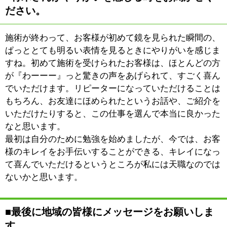
:
WEB
http://msbeauty-salon.com/
:
営業時間
11：00～24：00
:
駐車場
近隣コインパーキングあり
このページの先頭へ
江戸川区時間
墨田区時間
葛飾区時間
|
表示：
PC
モバイル
©
2013 art blue Inc.