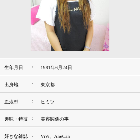
:
生年月日
1981年6月24日
:
出身地
東京都
:
血液型
ヒミツ
:
趣味・特技
美容関係の事
:
好きな雑誌
ViVi、AneCan
:
好きな映画
セックス・アンド・ザ・シティ
好きな言
:
葉・座右の
失敗は成功の元
銘
好きなアー
:
西野カナ、倖田來未
ティスト
好きな場
:
ハワイ、沖縄
所・観光地
■美容の道を志したきっかけや現在に至るまで