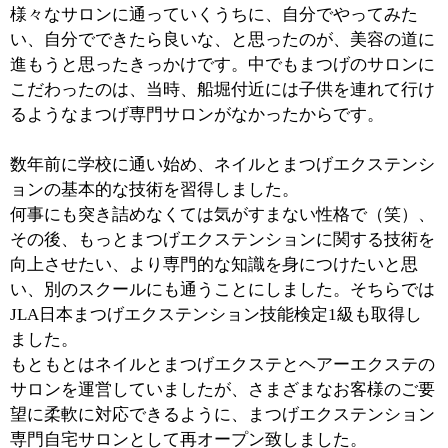
■まつげエクステンションについて詳しく教え
てください。
まつげエクステンションは、自まつげ１本に人工の毛を
１本、グルー（接着剤）で付けていくものです。ビュー
ラーやまつげパーマよりもまつげを痛めず、付けまつげ
よりも自然で、付けまつげとは違って顔を洗ってもとれ
ません。ビューラーもマスカラも無しで目元がはっきり
するので、メイク時間も短縮できます。もちろんノーメ
イクでも自然で魅力的な目元でいられますので、寝起き
もカワイイんです（笑）。
■M's Beauty Salonのコンセプトや施術の際の心
がけを教えてください。
まつげエクステンションの施
術においてもっとも大切なこ
とは、お客様のなりたい目の