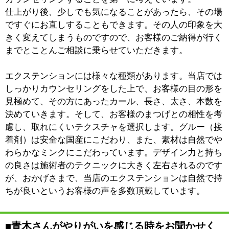
のなりたい目に合わせてデザインしていきます。
エクステンションの本数は制限していません。何本でも
付けていただけます。1週間以内の無料お直しも承りま
す。
高層マンションの一室にある眺望の良いホームサロン
で、アットホームな雰囲気の中、お客様のわがままにお
応えします。ご予約お待ちしております。
※上記記事は2010.7に取材掲載したものです。
個人の主観的な評価や情報時間の経過による変化などが
ございます事をご了承ください。
●フェイシャル・美顔●脱毛●まつげ●耳つぼジ
:
ジャンル
ュエリー●リンパドレナージュ
090-6169-0624
:
TEL
:
定休日
不定休
:
最寄駅
その他
:
所在地
江東区その他江戸川区船堀3-4-10