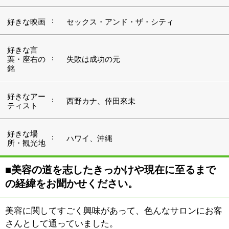
の経緯をお聞かせください。
美容に関してすごく興味があって、色んなサロンにお客
さんとして通っていました。
様々なサロンに通っていくうちに、自分でやってみた
い、自分でできたら良いな、と思ったのが、美容の道に
進もうと思ったきっかけです。中でもまつげのサロンに
こだわったのは、当時、船堀付近には子供を連れて行け
るようなまつげ専門サロンがなかったからです。
数年前に学校に通い始め、ネイルとまつげエクステンシ
ョンの基本的な技術を習得しました。
何事にも突き詰めなくては気がすまない性格で（笑）、
その後、もっとまつげエクステンションに関する技術を
向上させたい、より専門的な知識を身につけたいと思
い、別のスクールにも通うことにしました。そちらでは
JLA日本まつげエクステンション技能検定1級も取得し
ました。
もともとはネイルとまつげエクステとヘアーエクステの
サロンを運営していましたが、さまざまなお客様のご要
望に柔軟に対応できるように、まつげエクステンション
専門自宅サロンとして再オープン致しました。