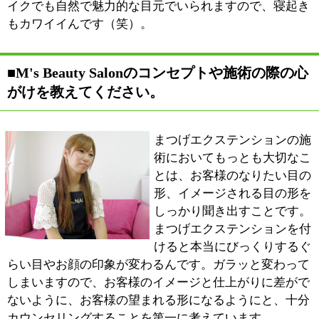
ださい。
施術が終わって、お客様が初めて鏡を見られた瞬間の、
ぱっととても明るい表情を見るときにやりがいを感じま
すね。初めて施術を受けられたお客様は、ほとんどの方
が『わーーー』っと驚きの声をあげられて、すごく喜ん
でいただけます。リピーターになっていただけることは
もちろん、お友達にほめられたというお話や、ご紹介を
いただけたりすると、この仕事を選んで本当に良かった
なと思います。
最初は自分のために勉強を始めましたが、今では、お客
様のキレイをお手伝いすることができる、キレイになっ
て喜んでいただけるというところが私には天職なのでは
ないかと思います。
■最後に地域の皆様にメッセージをお願いしま
す。
船堀駅の目の前という通いやすい立地にあり、深夜12時
まで営業しています。20代から60代まで幅広い年齢層の
お客様にご利用いただいています。施術ルーム内にお子
様が遊んだりDVDを見ることができるスペースを設けて
いますので、小さなお子様連れでも安心です。
ナチュラル、キュート、セクシー、ゴージャス等お客様