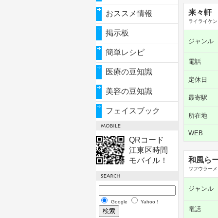
来々軒
おススメ情報
ライライケン
掲示板
ジャンル
簡単レシピ
電話
医療の豆知識
定休日
美容の豆知識
最寄駅
フェイスブック
所在地
WEB
QRコード
江東区時間
和風らー
モバイル！
ワフウラーメ
ジャンル
Google
Yahoo！
電話