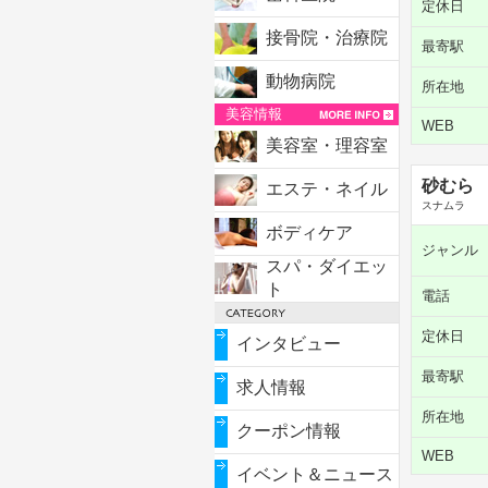
定休日
接骨院・治療院
最寄駅
動物病院
所在地
美容情報
WEB
美容室・理容室
砂むら
エステ・ネイル
スナムラ
ボディケア
ジャンル
スパ・ダイエッ
ト
電話
定休日
インタビュー
最寄駅
求人情報
所在地
クーポン情報
WEB
イベント＆ニュース