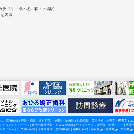
カテゴリ： 食べる 駅：木場駅
件を表示
学ぶ
|
医療情報
|
医院・病院
|
歯科医院
|
接骨院・治療院
|
動物病院
|
美容情報
|
美容室・理容室
|
エ
|
イベント＆ニュース
|
近所の映画情報
|
おススメ情報
|
ウェブチラシ
|
掲示板
|
簡単レシピ
|
医療
報サイト→ |
江戸川区時間
|
江東区時間
|
墨田区時間
|
葛飾区時間
|
都筑区.jp
|
青葉区.jp
|
宮前区.jp