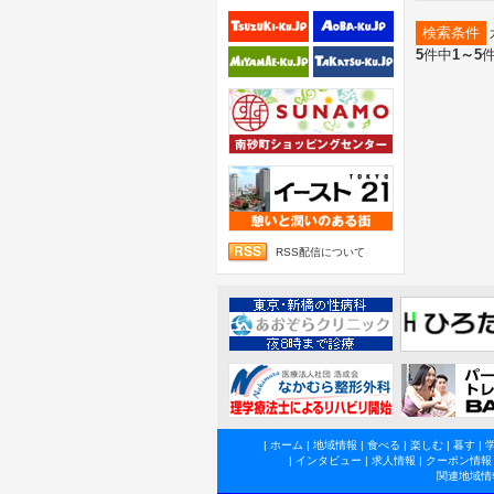
検索条件
5
件中
1～5
RSS配信について
|
ホーム
|
地域情報
|
食べる
|
楽しむ
|
暮す
|
|
インタビュー
|
求人情報
|
クーポン情報
関連地域情