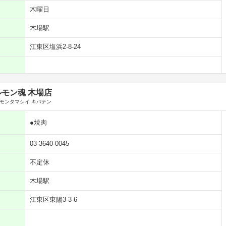
木曜日
木場駅
江東区塩浜2-8-24
モン魂 木場店
モンタマシイ キバテン
●焼肉
03-3640-0045
不定休
木場駅
江東区東陽3-3-6