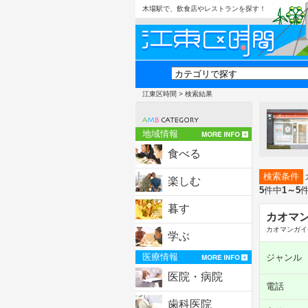
木場駅で、飲食店やレストランを探す！
江東区時間
> 検索結果
地域情報
食べる
検索条件
楽しむ
5
件中
1～5
暮す
カオマン
カオマンガイ
学ぶ
医療情報
ジャンル
医院・病院
電話
歯科医院