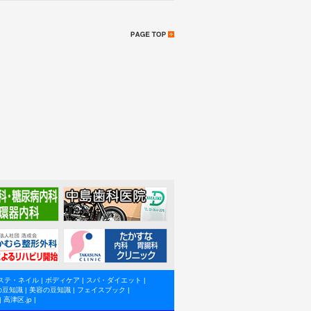
ステ・ネイル
|
ボディケア
|
スパ・ダイエット
|
の豆知識
|
美容の豆知識
|
フェイスブック
|
|
高津区.jp
|