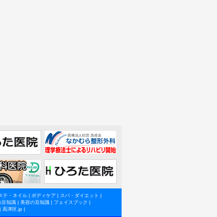
ステ・ネイル
|
ボディケア
|
スパ・ダイエット
|
の豆知識
|
美容の豆知識
|
フェイスブック
|
|
高津区.jp
|