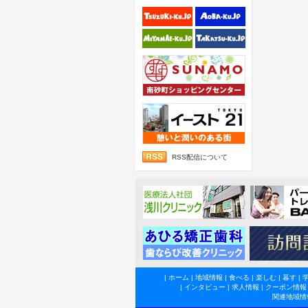
RSS配信について
|
ホーム
|
地域情報
|
食べる
|
楽しむ
|
暮す
|
|
インタビュー
|
求人情報
|
クーポン情報
関連地域情