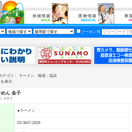
クーポン有
カテゴリ： ラーメン 地域：塩浜
件を表示
めん 金子
ン カネコ
●ラーメン
03-3647-2926