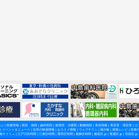
学ぶ
|
医療情報
|
医院・病院
|
歯科医院
|
接骨院・治療院
|
動物病院
|
美容情報
|
美容室・理容室
|
エ
|
イベント＆ニュース
|
近所の映画情報
|
おススメ情報
|
ウェブチラシ
|
掲示板
|
簡単レシピ
|
医療
報サイト→ |
江戸川区時間
|
江東区時間
|
墨田区時間
|
葛飾区時間
|
都筑区.jp
|
青葉区.jp
|
宮前区.jp