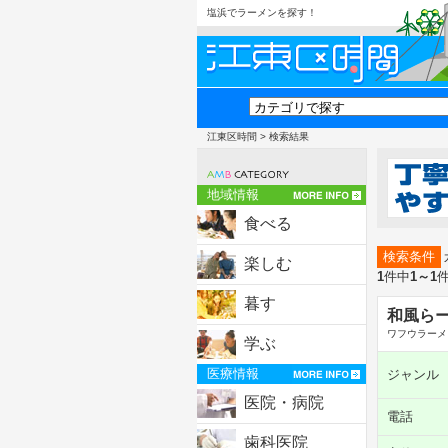
塩浜でラーメンを探す！
江東区時間
> 検索結果
地域情報
食べる
検索条件
楽しむ
1
件中
1～1
暮す
和風らー
ワフウラーメ
学ぶ
医療情報
ジャンル
医院・病院
電話
歯科医院