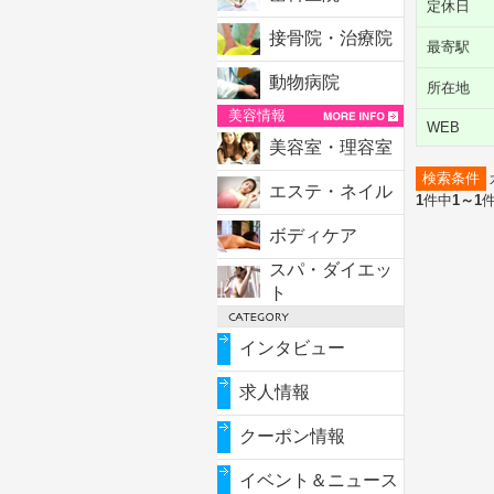
定休日
接骨院・治療院
最寄駅
動物病院
所在地
美容情報
WEB
美容室・理容室
検索条件
エステ・ネイル
1
件中
1～1
ボディケア
スパ・ダイエッ
ト
インタビュー
求人情報
クーポン情報
イベント＆ニュース