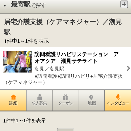
訪問看護リハビリステーション ア
オアクア 潮見サテライト
潮見／潮見駅
●訪問看護●訪問リハビリ●居宅介護支援
（ケアマネジャー）
詳 細
求人募集
クーポン
地 図
インタビュー
件中
1～1
件を表示
1
1
このページの先頭へ
江戸川区時間
墨田区時間
葛飾区時間
|
表示：
PC
モバイル
©
2013 art blue Inc.