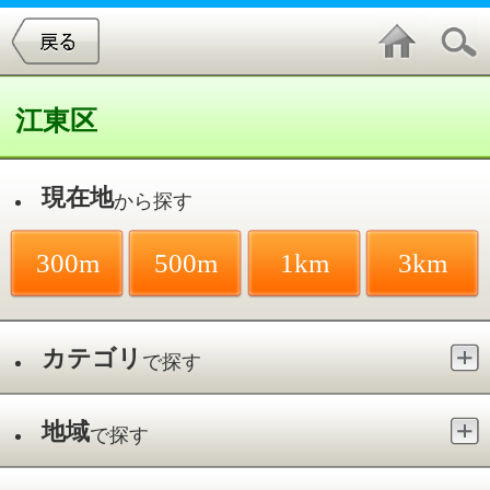
江東区
現在地
から探す
300m
500m
1km
3km
カテゴリ
で探す
地域
で探す
最寄駅
で探す
居宅介護支援（ケアマネジャー）／潮見
駅
件中
1～1
件を表示
1