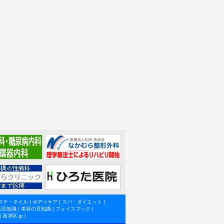
ステ・ネイル
|
ボディケア
|
スパ・ダイエット
|
の豆知識
|
美容の豆知識
|
フェイスブック
|
|
高津区.jp
|