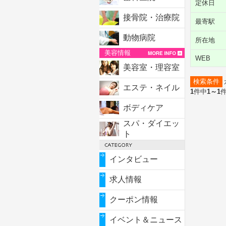
定休日
接骨院・治療院
最寄駅
動物病院
所在地
美容情報
WEB
美容室・理容室
検索条件
エステ・ネイル
1
件中
1～1
ボディケア
スパ・ダイエッ
ト
インタビュー
求人情報
クーポン情報
イベント＆ニュース