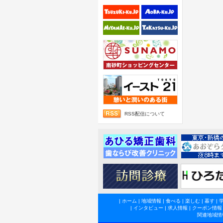
RSS配信について
|
ホーム
|
地域情報
|
食べる
|
楽しむ
|
暮す
|
|
インタビュー
|
求人情報
|
クーポン情報
関連地域情