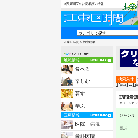
潮見駅周辺の訪問看護の情報
江東区時間
> 検索結果
地域情報
食べる
検索条件
楽しむ
1
件中
1～1
暮す
訪問看
ホウモンカン
学ぶ
医療情報
ジャンル
医院・病院
電話
歯科医院