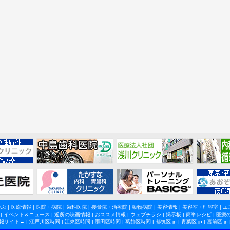
学ぶ
|
医療情報
|
医院・病院
|
歯科医院
|
接骨院・治療院
|
動物病院
|
美容情報
|
美容室・理容室
|
エ
|
イベント＆ニュース
|
近所の映画情報
|
おススメ情報
|
ウェブチラシ
|
掲示板
|
簡単レシピ
|
医療
報サイト→ |
江戸川区時間
|
江東区時間
|
墨田区時間
|
葛飾区時間
|
都筑区.jp
|
青葉区.jp
|
宮前区.jp