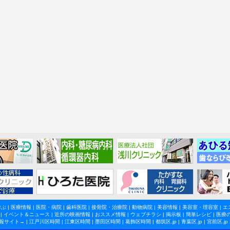
学ぶ
|
医療情報
|
医院・病院
|
歯科医院
|
接骨院・治療院
|
動物病院
|
美容情報
|
美容室・理容室
|
エ
|
イベント＆ニュース
|
近所の映画情報
|
おススメ情報
|
ウェブチラシ
|
掲示板
|
簡単レシピ
|
医療
報サイト→ |
江戸川区時間
|
江東区時間
|
墨田区時間
|
葛飾区時間
|
都筑区.jp
|
青葉区.jp
|
宮前区.jp