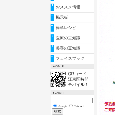
おススメ情報
掲示板
簡単レシピ
医療の豆知識
美容の豆知識
フェイスブック
QRコード
江東区時間
モバイル！
Google
Yahoo！