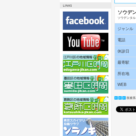
ソウデ
ソウデンタル
ジャンル
電話
休診日
最寄駅
所在地
WEB
医療系