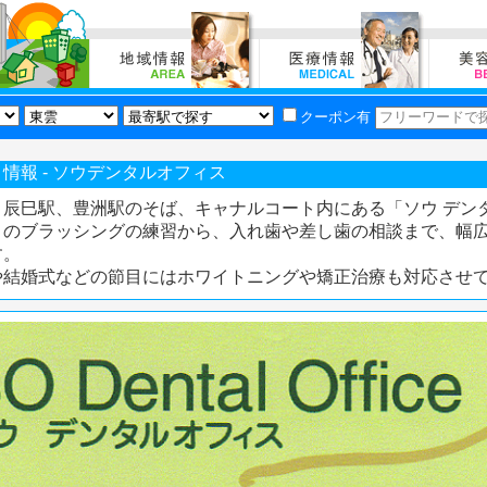
クーポン有
情報 - ソウデンタルオフィス
、辰巳駅、豊洲駅のそば、キャナルコート内にある「ソウ デン
まのブラッシングの練習から、入れ歯や差し歯の相談まで、幅
す。
や結婚式などの節目にはホワイトニングや矯正治療も対応させ