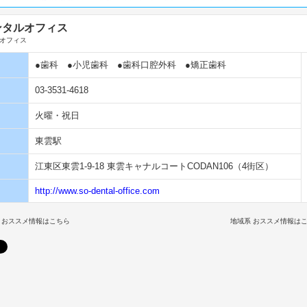
ンタルオフィス
オフィス
●歯科
●小児歯科
●歯科口腔外科
●矯正歯科
03-3531-4618
火曜・祝日
東雲駅
江東区東雲1-9-18 東雲キャナルコートCODAN106（4街区）
http://www.so-dental-office.com
 おススメ情報はこちら
地域系 おススメ情報は