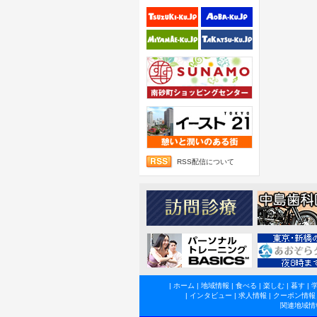
RSS配信について
|
ホーム
|
地域情報
|
食べる
|
楽しむ
|
暮す
|
|
インタビュー
|
求人情報
|
クーポン情報
関連地域情