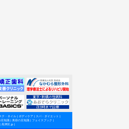
ステ・ネイル
|
ボディケア
|
スパ・ダイエット
|
の豆知識
|
美容の豆知識
|
フェイスブック
|
|
高津区.jp
|