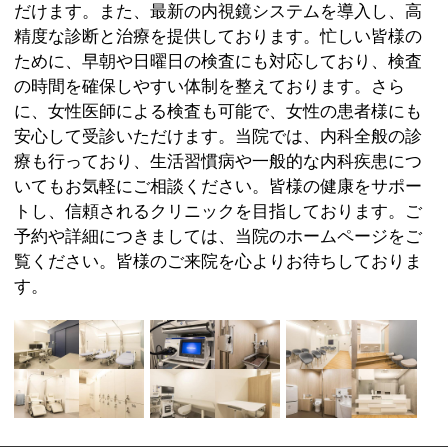
:
科目
●内科●消化器内科●肛門外科
03-5627-1550
:
TEL
:
休診日
木曜・第2，第4日曜・祝日
:
最寄駅
亀戸駅
:
所在地
江東区亀戸5-1-2 LIV亀戸2ビル 3階
:
WEB
https://www.kameido-ekimae-naishikyo.com/
9：00～18：30
:
診療時間
［土曜］9：00～14：00
［第1、第3土曜］9：00～13：00
:
駐車場
近隣にコインパーキングあり