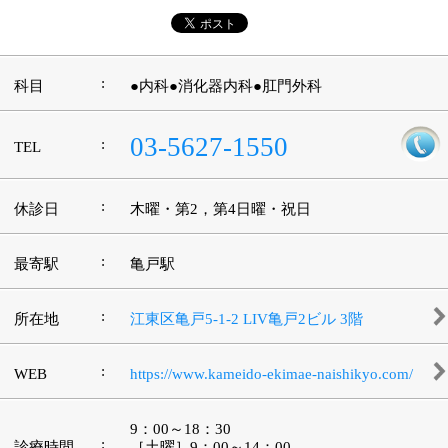
このページの先頭へ
江戸川区時間
墨田区時間
葛飾区時間
|
表示：
PC
モバイル
©
2013 art blue Inc.