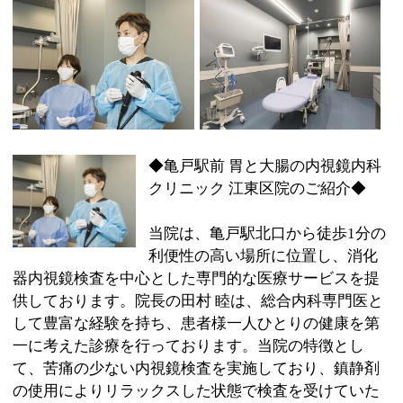
◆亀戸駅前 胃と大腸の内視鏡内科
クリニック 江東区院のご紹介◆
当院は、亀戸駅北口から徒歩1分の
利便性の高い場所に位置し、消化
器内視鏡検査を中心とした専門的な医療サービスを提
供しております。院長の田村 睦は、総合内科専門医と
して豊富な経験を持ち、患者様一人ひとりの健康を第
一に考えた診療を行っております。当院の特徴とし
て、苦痛の少ない内視鏡検査を実施しており、鎮静剤
の使用によりリラックスした状態で検査を受けていた
だけます。また、最新の内視鏡システムを導入し、高
精度な診断と治療を提供しております。忙しい皆様の
ために、早朝や日曜日の検査にも対応しており、検査
の時間を確保しやすい体制を整えております。さら
に、女性医師による検査も可能で、女性の患者様にも
安心して受診いただけます。当院では、内科全般の診
療も行っており、生活習慣病や一般的な内科疾患につ
いてもお気軽にご相談ください。皆様の健康をサポー
トし、信頼されるクリニックを目指しております。ご
予約や詳細につきましては、当院のホームページをご
覧ください。皆様のご来院を心よりお待ちしておりま
す。