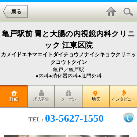
亀戸駅前 胃と⼤腸の内視鏡内科クリニ
ック 江東区院
カメイドエキマエイトダイチョウノナイシキョウクリニッ
クコウトクイン
亀戸／亀戸駅
●内科●消化器内科●肛門外科
詳 細
求人募集
クーポン
地 図
インタビュー
03-5627-1550
TEL :