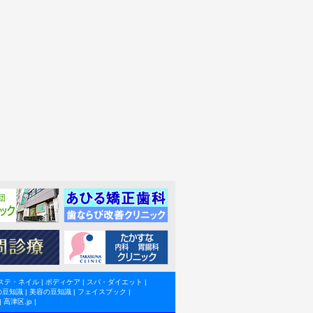
ステ・ネイル
|
ボディケア
|
スパ・ダイエット
|
の豆知識
|
美容の豆知識
|
フェイスブック
|
|
高津区.jp
|