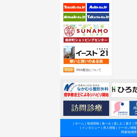
RSS配信について
|
ホーム
|
地域情報
|
食べる
|
楽しむ
|
暮す
|
|
インタビュー
|
求人情報
|
クーポン情報
関連地域情