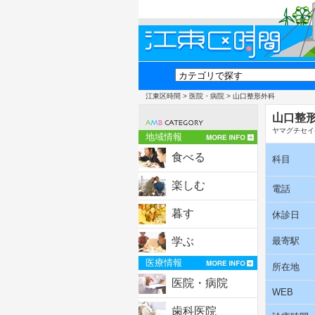
江東区時間
>
医院・病院
> 山口整形外科
山口整
ヤマグチセイ
地域情報
食べる
科目
楽しむ
電話
暮す
休診日
学ぶ
最寄駅
医療情報
所在地
医院・病院
WEB
歯科医院