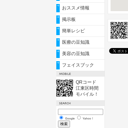
おススメ情報
掲示板
簡単レシピ
医療の豆知識
美容の豆知識
フェイスブック
QRコード
江東区時間
モバイル！
Google
Yahoo！