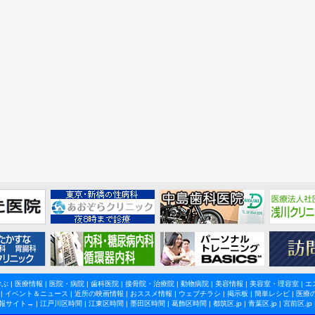
学ぶ
|
医療情報
|
医院・病院
|
歯科医院
|
接骨院・治療院
|
動物病院
|
美容情報
|
美容室・理容室
|
エ
|
イベント＆ニュース
|
近所の映画情報
|
おススメ情報
|
ウェブチラシ
|
掲示板
|
簡単レシピ
|
医療
報サイト→ |
江戸川区時間
|
江東区時間
|
墨田区時間
|
葛飾区時間
|
都筑区.jp
|
青葉区.jp
|
宮前区.jp