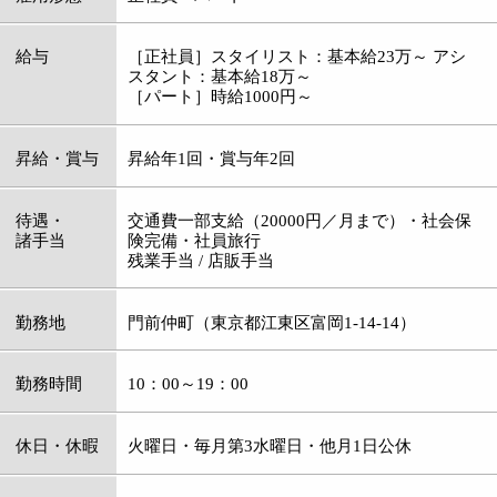
待遇・
交通費一部支給（20000円／月まで）・社会保
諸手当
険完備・社員旅行
残業手当 / 店販手当
勤務地
門前仲町（東京都江東区富岡1-14-14）
勤務時間
10：00～19：00
休日・休暇
火曜日・毎月第3水曜日・他月1日公休
仕事内容
美容業全般
資格
要美容師免許
応募
お電話にてご連絡の上、履歴書を持参下さい。
サロン見学も歓迎します！
電話番号
03-3643-4625
担当者
渋谷（しぶたに）
メッセージ
アットホームなトータルビューティサロンで
す。
私たちは美容師の働く環境を整えてきました。