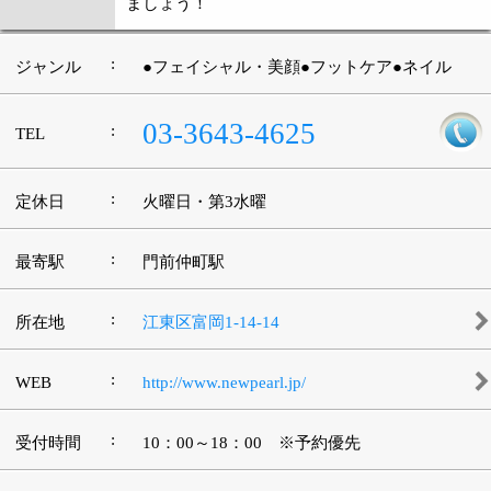
江戸川区時間
墨田区時間
葛飾区時間
|
表示：
PC
モバイル
©
2013 art blue Inc.