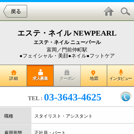
エステ・ネイル NEWPEARL
エステ・ネイル ニューパール
富岡／門前仲町駅
●フェイシャル・美顔●ネイル●フットケア
詳 細
求人募集
クーポン
地 図
インタビュー
03-3643-4625
TEL :
職種
スタイリスト・アシスタント
雇用形態
正社員・パート
給与
［正社員］スタイリスト：基本給23万～ アシ
スタント：基本給18万～
［パート］時給1000円～
昇給・賞与
昇給年1回・賞与年2回