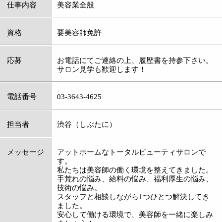
手荒れの悩み、給料の悩み、福利厚生の悩み、
技術の悩み。
スタッフと相談しながら1つひとつ解決してき
ました。
安心して働ける環境で、美容師を一緒に楽しみ
ましょう！
:
ジャンル
●フェイシャル・美顔●フットケア●ネイル
03-3643-4625
:
TEL
:
定休日
火曜日・第3水曜
:
最寄駅
門前仲町駅
:
所在地
江東区富岡1-14-14
:
WEB
http://www.newpearl.jp/
:
受付時間
10：00～18：00 ※予約優先
:
駐車場
有
このページの先頭へ