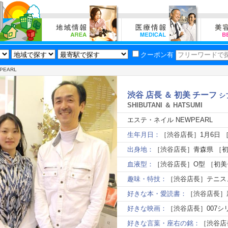
クーポン有
PEARL
渋谷 店長 ＆ 初美 チーフ
シ
SHIBUTANI ＆ HATSUMI
エステ・ネイル NEWPEARL
生年月日：
［渋谷店長］1月6日 
出身地：
［渋谷店長］青森県 ［
血液型：
［渋谷店長］O型 ［初美
趣味・特技：
［渋谷店長］テニス
好きな本・愛読書：
［渋谷店長］
好きな映画：
［渋谷店長］007シ
好きな言葉・座右の銘：
［渋谷店