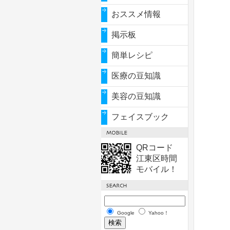
おススメ情報
掲示板
簡単レシピ
医療の豆知識
美容の豆知識
フェイスブック
QRコード
江東区時間
モバイル！
Google
Yahoo！