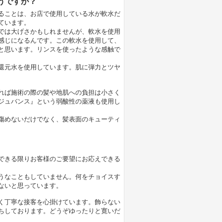
うですが？
ることは、お店で使用している水が軟水だ
ています。
では大げさかもしれませんが、軟水を使用
感じになるんです。この軟水を使用して、
と思います。リンスを使ったような感触で
還元水を使用しています。肌に弾力とツヤ
れば施術の際の髪や地肌への負担は小さく
ジュバンス』という弱酸性の薬液も使用し
傷めないだけでなく、髪表面のキューティ
できる限りお客様のご要望にお応えできる
うなこともしていません。何をチョイスす
ないと思っています。
く丁寧な接客を心掛けています。飾らない
ちしております。どうぞゆったりと寛いだ