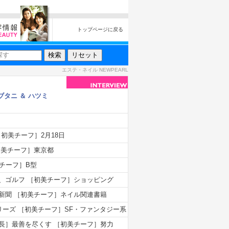
トップページに戻る
エステ・ネイル NEWPEARL
ブタニ ＆ ハツミ
［初美チーフ］2月18日
初美チーフ］東京都
チーフ］B型
、ゴルフ ［初美チーフ］ショッピング
新聞 ［初美チーフ］ネイル関連書籍
リーズ ［初美チーフ］SF・ファンタジー系
長］最善を尽くす ［初美チーフ］努力