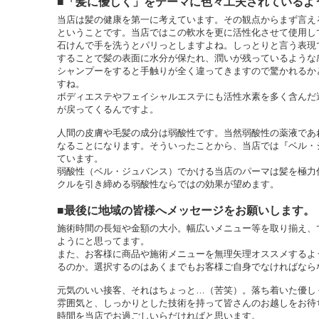
■「髪に優しく」をテーマに色々工夫されているよ
当店は髪の健康を第一に考えています。その観点からまず言え
ということです。当店ではこの軟水を更に活性化させて使用し
石けんで手を洗うとパリっとしますよね。しっとりと言う表現
することで髪の表面に水分が保たれ、潤いが残っているような
シャンプーをすると手触りが全く違ってきますので驚かれるか
すね。
ボディエステやフェイシャルエステにも活性水素を多く含んだ
が戻ってくるんですよ。
人間の皮膚や毛髪の成分は弱酸性です。当然弱酸性の薬液であ
なることになります。そういったことから、当店では『ベル・
ています。
弱酸性（ベル・ジュバンス）でかける当店のパーマは髪を極力
クルを引き締める弱酸性ならではの効果が望めます。
■最後に地域の皆様へメッセージをお願いします。
施術時間の長短や金額の大小。幅広いメニュー等を取り揃え、
ようにと思ってます。
また、お客様に商品や施術メニューを無理矢理オススメするよ
るのか。選択するのはあくまでもお客様ご自身でなければなら
元気のいい接客、それはちょっと…（苦笑）。落ち着いた優し
雰囲気と、しっかりとした技術を持って皆さんのお越しをお待
時間を当店でお過ごしいらだければと思います。