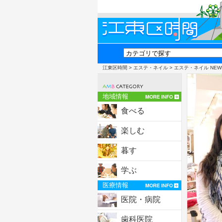
江東区時間
>
エステ・ネイル
> エステ・ネイル NEW
地域情報
食べる
楽しむ
暮す
学ぶ
医療情報
医院・病院
歯科医院