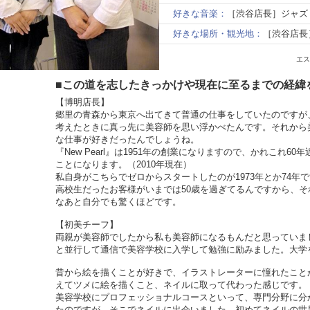
好きな音楽：
［渋谷店長］ジャズ 
好きな場所・観光地：
［渋谷店長
エス
■この道を志したきっかけや現在に至るまでの経緯
【博明店長】
郷里の青森から東京へ出てきて普通の仕事をしていたのですが
考えたときに真っ先に美容師を思い浮かべたんです。それから
な仕事が好きだったんでしょうね。
『New Pearl』は1951年の創業になりますので、かれこれ
ことになります。（2010年現在）
私自身がこちらでゼロからスタートしたのが1973年とか74年
高校生だったお客様がいまでは50歳を過ぎてるんですから、
なあと自分でも驚くほどです。
【初美チーフ】
両親が美容師でしたから私も美容師になるもんだと思っていま
と並行して通信で美容学校に入学して勉強に励みました。大学
昔から絵を描くことが好きで、イラストレーターに憧れたこと
えてツメに絵を描くこと、ネイルに取って代わった感じです。
美容学校にプロフェッショナルコースといって、専門分野に分
たのですが、そこでネイルに出会いました。初めてネイルの世