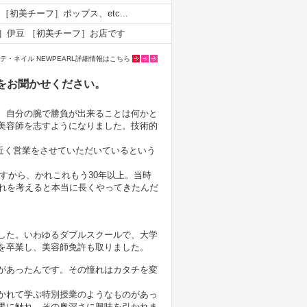
［初美チーフ］ポップス、etc...
］伊豆 ［初美チーフ］お店です
テ・ネイル NEWPEARL詳細情報はこちら
をお聞かせください。
、自分の腕で勝負が出来ることは何かと
美容師を志すようになりました。技術的
60年近く営業をさせていただいているという
ですから、かれこれもう30年以上。当時
それを考えると本当に長くやってきたんだ
した。いわゆるダブルスクールで、大学
を卒業し、美容師免許も取りました。
があったんです。その憧れはカタチを変
かれて学ぶ特別授業のようなものがあっ
界に触れ、その奥深さに興味を引かれま