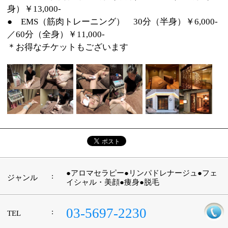
:
所在地
江東区その他葛飾区 亀有 5-28-4
:
WEB
http://www.oriental-ac.jp/therapy
:
営業時間
10：00～20：00
:
駐車場
無
このページの先頭へ
江戸川区時間
墨田区時間
葛飾区時間
|
表示：
PC
モバイル
©
2013 art blue Inc.