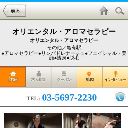
オリエンタル・アロマセラピー
オリエンタル・アロマセラピー
その他／亀有駅
●アロマセラピー●リンパドレナージュ●フェイシャル・美
顔●痩身●脱毛
詳 細
求人募集
クーポン
地 図
インタビュー
03-5697-2230
TEL :
統合医療機関『朱クリニック』と
メディカルアロマセラピーを学ぶ