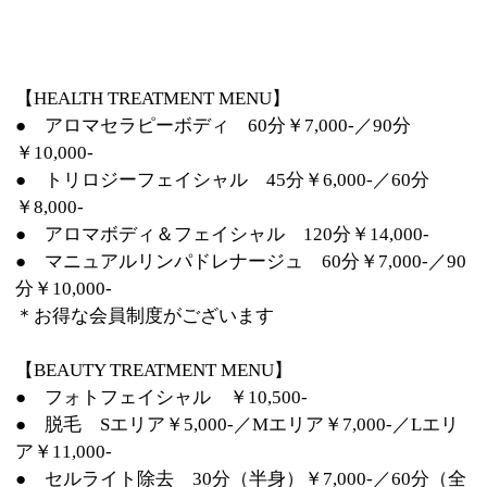
● フォトフェイシャル ￥10,500-
● 脱毛 Sエリア￥5,000-／Mエリア￥7,000-／Lエリ
ア￥11,000-
● セルライト除去 30分（半身）￥7,000-／60分（全
身）￥13,000-
● EMS（筋肉トレーニング） 30分（半身）￥6,000-
／60分（全身）￥11,000-
＊お得なチケットもございます
●アロマセラピー●リンパドレナージュ●フェ
:
ジャンル
イシャル・美顔●痩身●脱毛
03-5697-2230
:
TEL
:
定休日
祝日
:
最寄駅
亀有駅