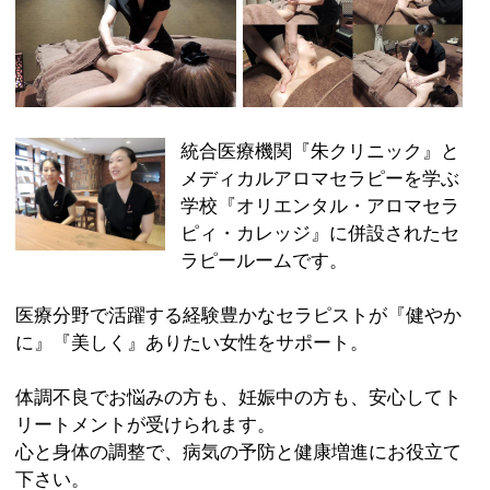
学校『オリエンタル・アロマセラ
ピィ・カレッジ』に併設されたセ
ラピールームです。
医療分野で活躍する経験豊かなセラピストが『健やか
に』『美しく』ありたい女性をサポート。
体調不良でお悩みの方も、妊娠中の方も、安心してト
リートメントが受けられます。
心と身体の調整で、病気の予防と健康増進にお役立て
下さい。
【HEALTH TREATMENT MENU】
● アロマセラピーボディ 60分￥7,000-／90分
￥10,000-
● トリロジーフェイシャル 45分￥6,000-／60分
￥8,000-
● アロマボディ＆フェイシャル 120分￥14,000-
● マニュアルリンパドレナージュ 60分￥7,000-／90
分￥10,000-
＊お得な会員制度がございます
【BEAUTY TREATMENT MENU】