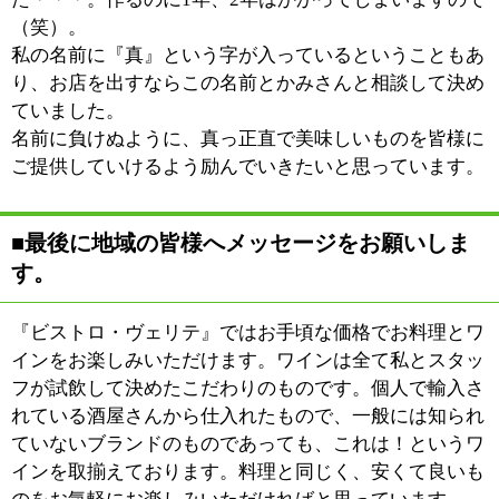
©
2013 art blue Inc.