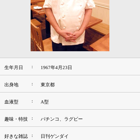
:
生年月日
1967年4月23日
:
出身地
東京都
:
血液型
A型
:
趣味・特技
パチンコ、ラグビー
:
好きな雑誌
日刊ゲンダイ
:
好きな映画
ホラー映画（洋画）
好きな言
:
葉・座右の
継続は力なり
銘
好きな音
:
楽・アーテ
ビートルズ
ィスト
:
好きな場所
やっぱり自宅ですかねー
■この道を志したきっかけや現在に至るまでの