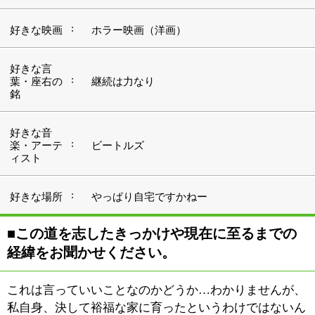
経緯をお聞かせください。
これは言っていいことなのかどうか…わかりませんが、
私自身、決して裕福な家に育ったというわけではないん
です。子供の頃は食事すらままならない状況でした。
料理の道に進んだのは、この世界に入れば少なくとも食
べることに不自由することはないんじゃないかと思った
んです。正直なところ、ですね。
専門学校を卒業し、学校の先生の紹介で銀座のフレンチ
レストランに入店しました。フランス料理の世界に魅せ
られたのはこのお店で学んだことがキッカケになったの
かもしれません。
生意気だったと思いますが（苦笑）、料理の世界に足を
踏み入れた以上は自分のお店を開くということを常に念
頭に置き行動していました。その為には全てのことを知
っていなくてはならないとも思っていました。
最初に勤めたお店はデザートだけは自分のところで作っ
ていなかったんです。全てを知っておきたいと思ってい
た私は、そのことに満足出来ませんでしたので、デザー
トについても基礎から学ぼうと、その後ケーキ屋さんに
勤めました。
ケーキ屋さんの後も家族経営のフレンチレストランに勤
めたり、イタリアンのお店を任されたり。1つのお店で
ずっと修行するという方法もあったかとは思いますが、