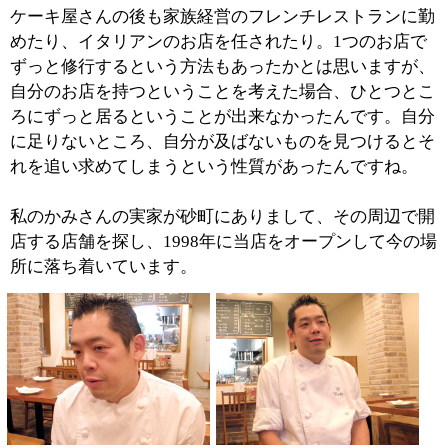
い状態でお客様に味わっていただけるよう心掛けていま
す。
「あの席のお客様は前菜が終わりそうだ。もうメインを
お出ししないと」。お料理を出すタイミングを判断し、
全てのお料理を自分で手掛けるにはいまの席数（25席）
がギリギリというところです。
お客様が余計な気をもむことなく食事を楽しんでいただ
けるよう、常に心を配っていきたいと思っています。
■お魚を使ったメニューが好評のようですが？
「自分の眼で食材を選び、メ
ニューを考えてこそ料理人で
ある」。お世話になった先輩
に叩き込まれた心得のひとつ
です。
築地が近いという利点を活か
し、魚介類に関しては毎回私
が市場に赴き、その日の朝絞めたものを使用していま
す。電話で注文をしても届けてはもらえるんですが、性
分なんでしょうね、それでは納得がいかないんです（苦
笑）。味付けは新鮮な素材の味を活かすためシンプルな
味付けを心掛けています。