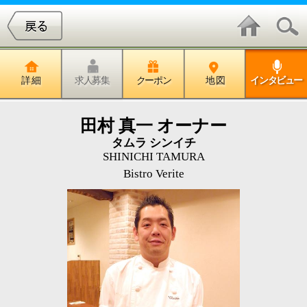
詳 細
求人募集
クーポン
地 図
インタビュー
田村 真一 オーナー
タムラ シンイチ
SHINICHI TAMURA
Bistro Verite