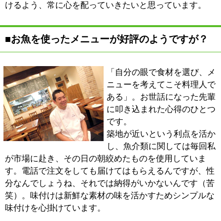
■最後に地域の皆様へメッセージをお願いしま
す。
『ビストロ・ヴェリテ』ではお手頃な価格でお料理とワ
インをお楽しみいただけます。ワインは全て私とスタッ
フが試飲して決めたこだわりのものです。個人で輸入さ
れている酒屋さんから仕入れたもので、一般には知られ
ていないブランドのものであっても、これは！というワ
インを取揃えております。料理と同じく、安くて良いも
のをお気軽にお楽しみいただければと思っています。
新鮮な魚介を使ったお料理はもちろん、パスタやお肉料
理など多種多様なお料理をご用意しております。全ての
お料理＆飲みきれなかったワインはお持ち帰り可能とな
っておりますので、お気軽にスタッフにお申し付けくだ
さい。
木の温もりが伝わる落ち着いた雰囲気の店内で、ご家族
での語らいやご友人との会食に是非ご利用ください。皆
様のお越しをお待ちしております。
※上記記事は2010.11に取材したものです。
情報時間の経過による変化などがございます事をご了承
ください。