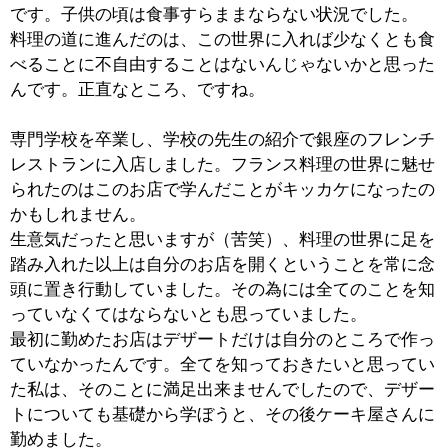
自分のお店を持つということを考えた場合、ひとつとこ
ろにずっと居るということが出来なかったんです。自分
に足りないところ、自分が及ばないものを見つけるとそ
れを追い求めてしまうという性質があったんですね。
私のかみさんの実家が砂町にありまして、その周辺で開
店する店舗を探し、1998年に当店をオープンして今の場
所に落ち着いています。
■お店を営業するにあたり、心掛けていること
をお聞かせください。
料理屋としてお料理をお出しする以上、美味しいという
のは当たり前のことだと思っています。それを前提にし
た上でその次は何か？となると、それはタイミングだと
思うんです。
温かいものは温かくなければいけないし、冷たいものは
より冷たくなければならない。そのお料理を一番美味し