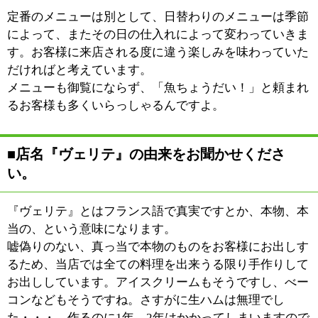
:
ジャンル
●洋食
03-3685-4127
:
TEL
:
定休日
月曜日
:
最寄駅
大島駅
:
所在地
江東区大島5-8-8
:
WEB
:
営業時間
11：30～14：00 17：30～22：00
:
駐車場
無
このページの先頭へ
江戸川区時間
墨田区時間
葛飾区時間
|
表示：
PC
モバイル