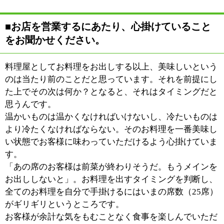
定番のメニューは別として、日替わりのメニューは季節
によって、またその日の仕入れによって変わっていきま
す。お客様に来店される度に違う楽しみを味わっていた
だければと考えています。
メニューも御覧にならず、「魚ちょうだい！」と頼まれ
るお客様も多くいらっしゃるんですよ。
■店名『ヴェリテ』の由来をお聞かせくださ
い。
『ヴェリテ』とはフランス語で真実ですとか、本物、本
当の、という意味になります。
嘘偽りのない、真っ当で本物のものをお客様にお出しす
るため、当店では全ての料理を出来うる限り手作りして
お出ししています。アイスクリームもそうですし、べー
コンなどもそうですね。さすがに生ハムは無理でし
た・・・。作るのに1年、2年はかかってしまいますので
（笑）。
私の名前に『真』という字が入っているということもあ
り、お店を出すならこの名前とかみさんと相談して決め
ていました。
名前に負けぬように、真っ正直で美味しいものを皆様に
ご提供していけるよう励んでいきたいと思っています。