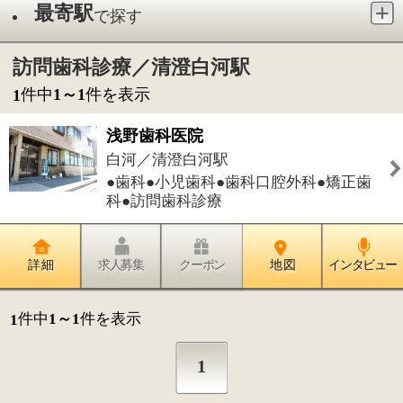
●歯科●小児歯科●歯科口腔外科●矯正歯
科●訪問歯科診療
詳 細
求人募集
クーポン
地 図
インタビュー
件中
1～1
件を表示
1
1
このページの先頭へ
江戸川区時間
墨田区時間
葛飾区時間
|
表示：
PC
モバイル
©
2013 art blue Inc.