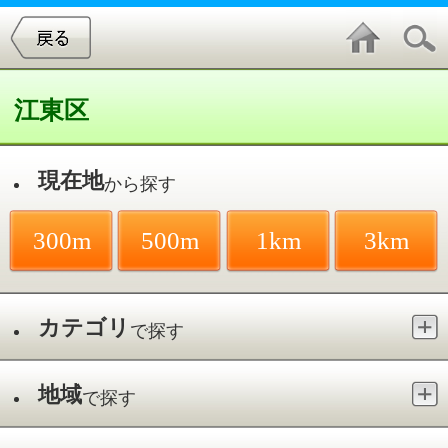
江東区
現在地
から探す
300m
500m
1km
3km
カテゴリ
で探す
地域
で探す
最寄駅
で探す
訪問歯科診療／清澄白河駅
件中
1～1
件を表示
1
浅野歯科医院
白河／清澄白河駅