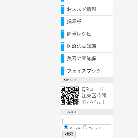
おススメ情報
掲示板
簡単レシピ
医療の豆知識
美容の豆知識
フェイスブック
QRコード
江東区時間
モバイル！
Google
Yahoo！