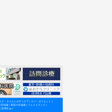
ステ・ネイル
|
ボディケア
|
スパ・ダイエット
|
の豆知識
|
美容の豆知識
|
フェイスブック
|
|
高津区.jp
|