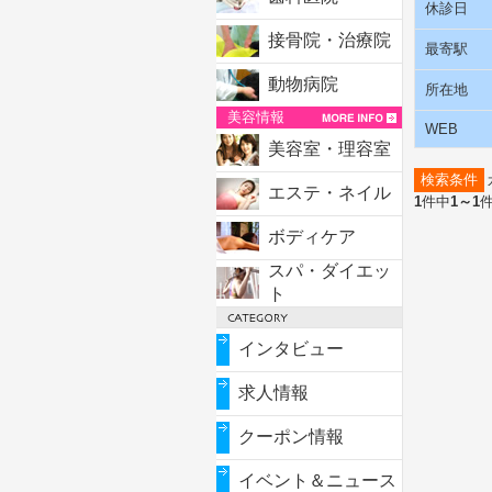
休診日
接骨院・治療院
最寄駅
動物病院
所在地
美容情報
WEB
美容室・理容室
検索条件
エステ・ネイル
1
件中
1～1
ボディケア
スパ・ダイエッ
ト
インタビュー
求人情報
クーポン情報
イベント＆ニュース