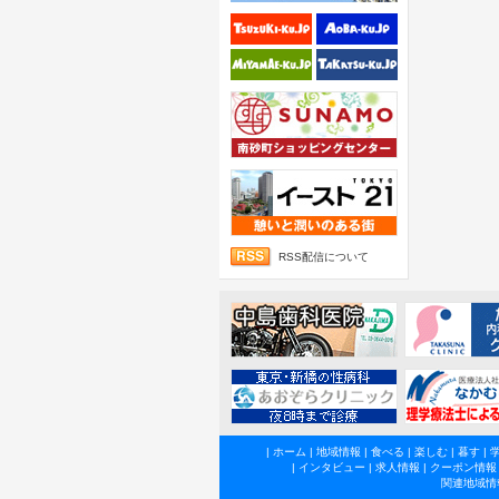
RSS配信について
|
ホーム
|
地域情報
|
食べる
|
楽しむ
|
暮す
|
|
インタビュー
|
求人情報
|
クーポン情報
関連地域情