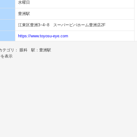
水曜日
豊洲駅
江東区豊洲3−4−8 スーパービバホーム豊洲店2F
https://www.toyosu-eye.com
カテゴリ： 眼科 駅：豊洲駅
件を表示