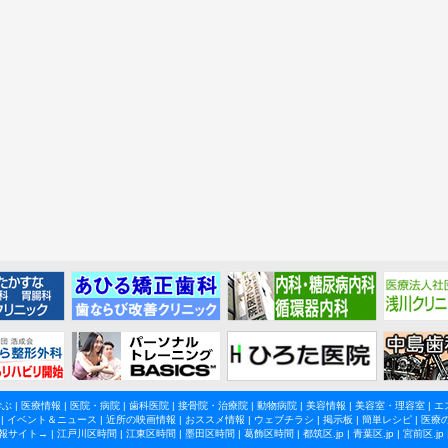
学ぶ
|
医療情報
|
医院・病院
|
歯科医院
|
接骨院・治療院
|
動物病院
|
美容情報
|
美容室・理容室
|
エ
|
イベント＆ニュース
|
近所の映画情報
|
おススメ情報
|
ウェブチラシ
|
掲示板
|
簡単レシピ
|
医療
報サイト→ |
江戸川区時間
|
江東区時間
|
墨田区時間
|
葛飾区時間
|
都筑区.jp
|
青葉区.jp
|
宮前区.jp