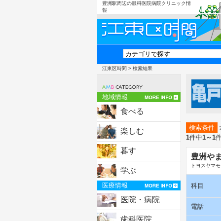
豊洲駅周辺の眼科医院病院クリニック情
報
江東区時間
> 検索結果
地域情報
食べる
検索条件
楽しむ
1
件中
1～1
暮す
豊洲や
トヨスヤマモ
学ぶ
医療情報
科目
医院・病院
電話
歯科医院