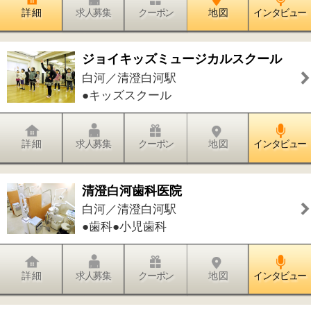
●加圧トレーニング
詳 細
求人募集
クーポン
地 図
インタビュー
清澄白河アニマルクリニック
白河／清澄白河駅
●動物病院
詳 細
求人募集
クーポン
地 図
インタビュー
深川美術
白河／清澄白河駅
●絵画・造形教室
詳 細
求人募集
クーポン
地 図
インタビュー
ジョリーレッスン
白河／清澄白河駅
●その他