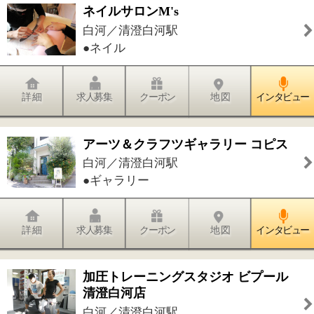
詳 細
求人募集
クーポン
地 図
インタビュー
K. International School Tokyo
白河／清澄白河駅
●その他
詳 細
求人募集
クーポン
地 図
インタビュー
にしざわ歯科
白河／清澄白河駅
●歯科●小児歯科●矯正歯科●歯科口腔外
科
詳 細
求人募集
クーポン
地 図
インタビュー
いわたや歯科クリニック
白河／清澄白河駅
●歯科●小児歯科●矯正歯科●歯科口腔外
科