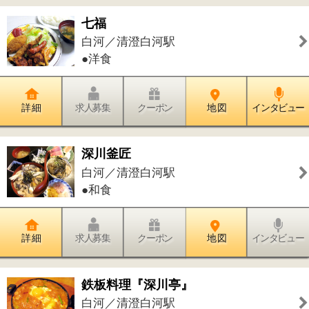
藤堂プランニング 工場直売
白河／清澄白河駅
●スイーツ
詳 細
求人募集
クーポン
地 図
インタビュー
江東区深川江戸資料館
白河／清澄白河駅
●歴史●資料館●雨天楽しめる場所
詳 細
求人募集
クーポン
地 図
インタビュー
ジョイキッズミュージカルスクール
白河／清澄白河駅
●キッズスクール
詳 細
求人募集
クーポン
地 図
インタビュー