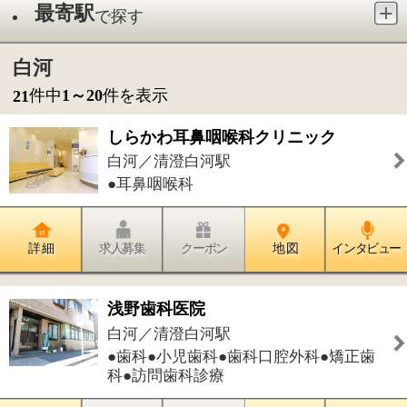
●耳鼻咽喉科
詳 細
求人募集
クーポン
地 図
インタビュー
浅野歯科医院
白河／清澄白河駅
●歯科●小児歯科●歯科口腔外科●矯正歯
科●訪問歯科診療
詳 細
求人募集
クーポン
地 図
インタビュー
清澄女性泌尿器科クリニック
白河／清澄白河駅
●泌尿器科●婦人科
詳 細
求人募集
クーポン
地 図
インタビュー
パークイーストクリニック清澄白河
白河／清澄白河駅
●内科●リウマチ科●心療内科