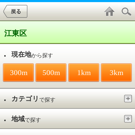
江東区
現在地
から探す
300m
500m
1km
3km
カテゴリ
で探す
地域
で探す
最寄駅
で探す
白河
件中
1～20
件を表示
21
しらかわ耳鼻咽喉科クリニック
白河／清澄白河駅