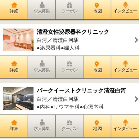
詳 細
求人募集
クーポン
地 図
インタビュー
七福
白河／清澄白河駅
●洋食
詳 細
求人募集
クーポン
地 図
インタビュー
深川釜匠
白河／清澄白河駅
●和食
詳 細
求人募集
クーポン
地 図
インタビュー
鉄板料理『深川亭』
白河／清澄白河駅
●鉄板焼
詳 細
求人募集
クーポン
地 図
インタビュー