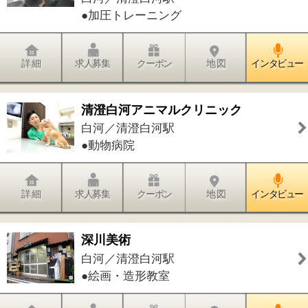
詳 細
求人募集
クーポン
地 図
インタビュー
件中
1～20
件を表示
21
<<
1
2
>>
このページの先頭へ
江戸川区時間
墨田区時間
葛飾区時間
|
表示：
PC
モバイル
©
2013 art blue Inc.