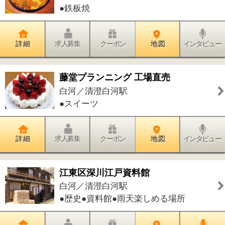
清澄白河歯科医院
白河／清澄白河駅
●歯科●小児歯科
詳 細
求人募集
クーポン
地 図
インタビュー
ネイルサロンM's
白河／清澄白河駅
●ネイル
詳 細
求人募集
クーポン
地 図
インタビュー
アーツ＆クラフツギャラリー コピス
白河／清澄白河駅
●ギャラリー
詳 細
求人募集
クーポン
地 図
インタビュー
加圧トレーニングスタジオ ビプール
清澄白河店
白河／清澄白河駅