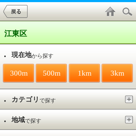
江東区
現在地
から探す
300m
500m
1km
3km
カテゴリ
で探す
地域
で探す
最寄駅
で探す
糖尿病内科／大島駅
件中
1～2
件を表示
2
まつもとメディカルクリニック
大島／大島駅