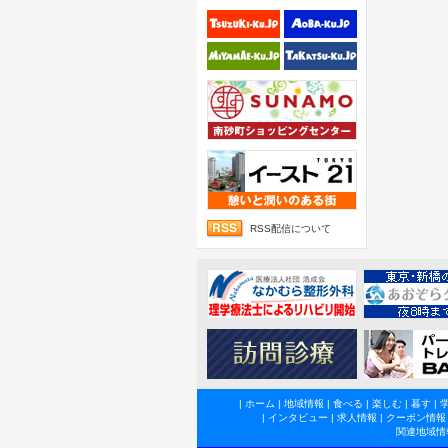
RSS配信について
|
ホーム
|
地域情報
|
食べる
|
楽しむ
|
暮す
|
|
インタビュー
|
求人情報
|
クーポン情報
関連地域情