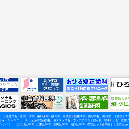
学ぶ
|
医療情報
|
医院・病院
|
歯科医院
|
接骨院・治療院
|
動物病院
|
美容情報
|
美容室・理容室
|
エ
|
イベント＆ニュース
|
近所の映画情報
|
おススメ情報
|
ウェブチラシ
|
掲示板
|
簡単レシピ
|
医療
報サイト→ |
江戸川区時間
|
江東区時間
|
墨田区時間
|
葛飾区時間
|
都筑区.jp
|
青葉区.jp
|
宮前区.jp