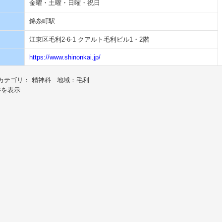
金曜・土曜・日曜・祝日
錦糸町駅
江東区毛利2-6-1 クアルト毛利ビル1・2階
https://www.shinonkai.jp/
カテゴリ： 精神科 地域：毛利
件を表示