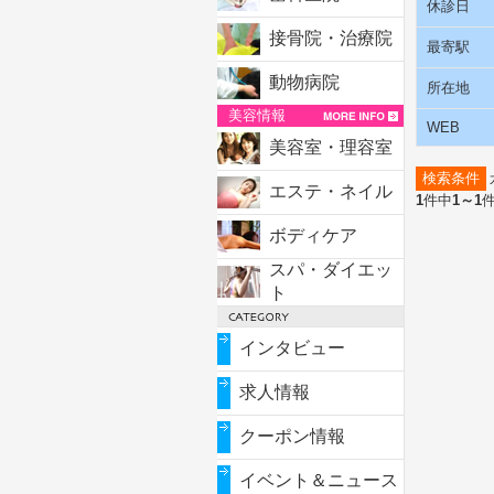
休診日
接骨院・治療院
最寄駅
動物病院
所在地
美容情報
WEB
美容室・理容室
検索条件
エステ・ネイル
1
件中
1～1
ボディケア
スパ・ダイエッ
ト
インタビュー
求人情報
クーポン情報
イベント＆ニュース