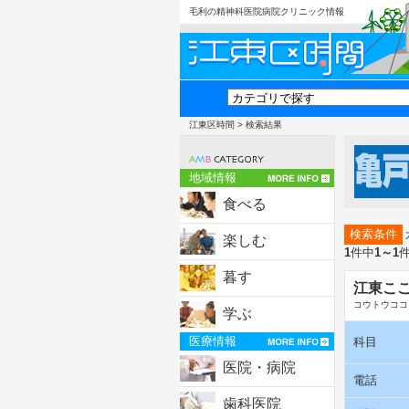
毛利の精神科医院病院クリニック情報
江東区時間
> 検索結果
地域情報
食べる
検索条件
楽しむ
1
件中
1～1
暮す
江東こ
コウトウココ
学ぶ
医療情報
科目
医院・病院
電話
歯科医院