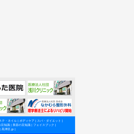
ステ・ネイル
|
ボディケア
|
スパ・ダイエット
|
の豆知識
|
美容の豆知識
|
フェイスブック
|
|
高津区.jp
|