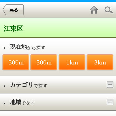
江東区
現在地
から探す
300m
500m
1km
3km
カテゴリ
で探す
地域
で探す
最寄駅
で探す
整形外科／東砂
件中
1～1
件を表示
1
田尻整形外科
東砂／東大島駅