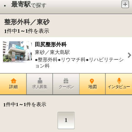
●整形外科●リウマチ科●リハビリテーシ
ョン科
詳 細
求人募集
クーポン
地 図
インタビュー
件中
1～1
件を表示
1
1
このページの先頭へ
江戸川区時間
墨田区時間
葛飾区時間
|
表示：
PC
モバイル
©
2013 art blue Inc.