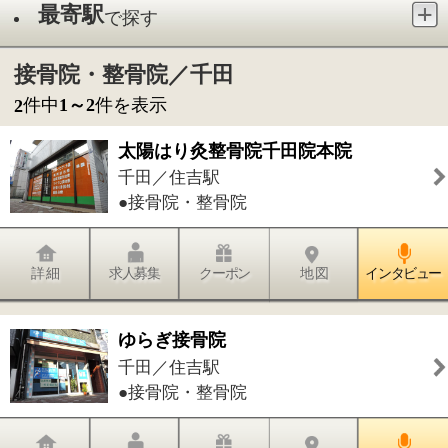
●接骨院・整骨院
詳 細
求人募集
クーポン
地 図
インタビュー
ゆらぎ接骨院
千田／住吉駅
●接骨院・整骨院
詳 細
求人募集
クーポン
地 図
インタビュー
件中
1～2
件を表示
2
1
このページの先頭へ
江戸川区時間
墨田区時間
葛飾区時間
|
表示：
PC
モバイル