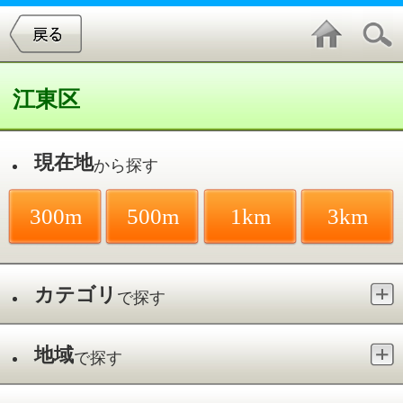
江東区
現在地
から探す
300m
500m
1km
3km
カテゴリ
で探す
地域
で探す
最寄駅
で探す
接骨院・整骨院／千田
件中
1～2
件を表示
2
太陽はり灸整骨院千田院本院
千田／住吉駅