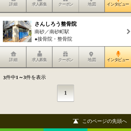
このページの先頭へ
江戸川区時間
墨田区時間
葛飾区時間
|
表示：
PC
モバイル
©
2013 art blue Inc.