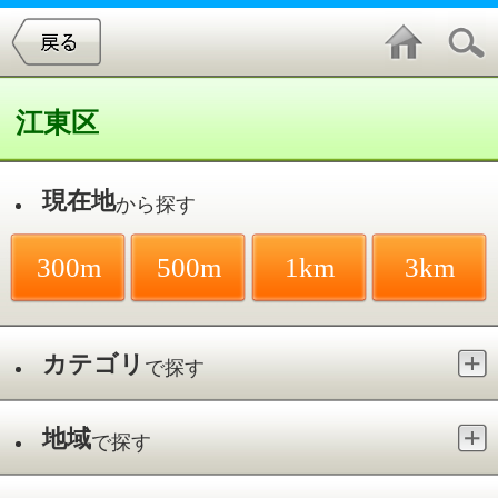
江東区
現在地
から探す
300m
500m
1km
3km
カテゴリ
で探す
地域
で探す
最寄駅
で探す
接骨院・整骨院／南砂町駅
件中
1～3
件を表示
3
大西接骨院
北砂／南砂町駅