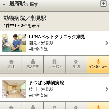
●動物病院
詳 細
求人募集
クーポン
地 図
インタビュー
まつばら動物病院
枝川／潮見駅
●動物病院
詳 細
求人募集
クーポン
地 図
インタビュー
件中
1～2
件を表示
2
1
このページの先頭へ
江戸川区時間
墨田区時間
葛飾区時間
|
表示：
PC
モバイル