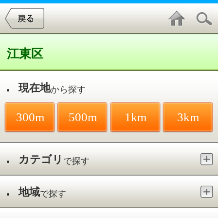
江東区
現在地
から探す
300m
500m
1km
3km
カテゴリ
で探す
地域
で探す
最寄駅
で探す
動物病院／潮見駅
件中
1～2
件を表示
2
LUNAペットクリニック潮見
潮見／潮見駅