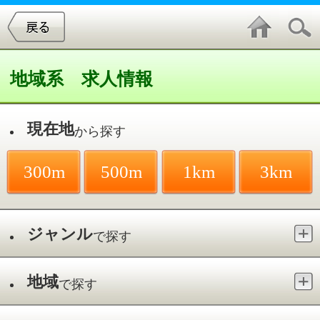
地域系 求人情報
現在地
から探す
300m
500m
1km
3km
ジャンル
で探す
地域
で探す
最寄駅
で探す
件中
1～2
件を表示
2
ペットサロンWISH 木場公園店
東陽町駅
●トリミング・グルーミング●ペットホ