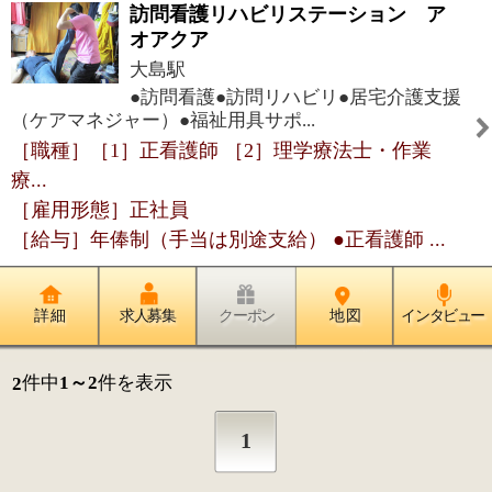
1
このページの先頭へ
江戸川区時間
墨田区時間
葛飾区時間
|
表示：
PC
モバイル
©
2013 art blue Inc.