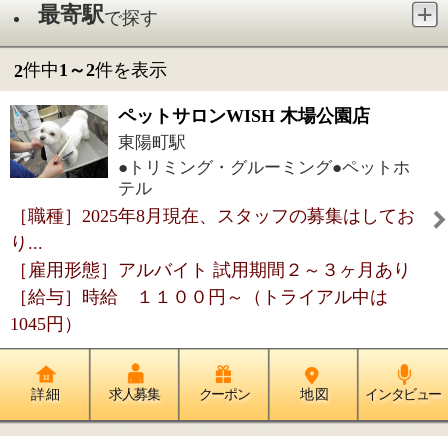
テル
［職種］2025年8月現在、スタッフの募集はしてお
り...
［雇用形態］アルバイト 試用期間２～３ヶ月あり
［給与］時給 １１００円～（トライアル中は
1045円）
詳 細
求人募集
クーポン
地 図
インタビュー
訪問看護リハビリステーション ア
オアクア
大島駅
●訪問看護●訪問リハビリ●居宅介護支援
（ケアマネジャー）●福祉用具サポ...
［職種］［1］正看護師 ［2］理学療法士・作業
療...
［雇用形態］正社員
［給与］年俸制（手当は別途支給） ●正看護師 ...
詳 細
求人募集
クーポン
地 図
インタビュー
件中
1～2
件を表示
2