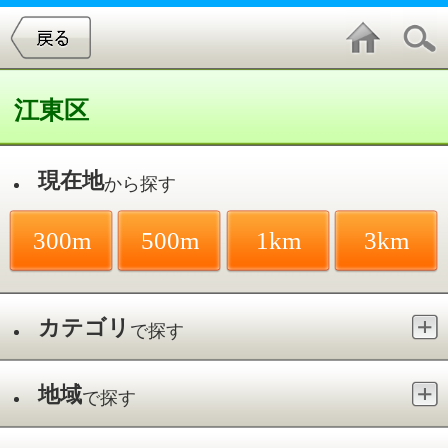
江東区
現在地
から探す
300m
500m
1km
3km
カテゴリ
で探す
地域
で探す
最寄駅
で探す
門前仲町
件中
1～15
件を表示
15
城田小児科医院
門前仲町／門前仲町駅