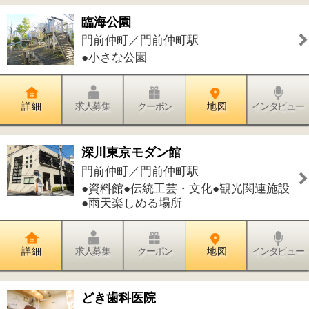
詳 細
求人募集
クーポン
地 図
インタビュー
TOEベビーパーク 門前仲町教室
門前仲町／門前仲町駅
●幼児教室
詳 細
求人募集
クーポン
地 図
インタビュー
辰巳デンタルクリニック
門前仲町／門前仲町駅
●歯科●小児歯科●矯正歯科●歯科口腔外
科
詳 細
求人募集
クーポン
地 図
インタビュー
仲いち整骨院
門前仲町／門前仲町駅
●接骨院・整骨院
詳 細
求人募集
クーポン
地 図
インタビュー