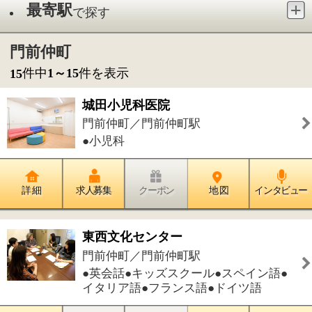
●小児科
詳 細
求人募集
クーポン
地 図
インタビュー
東西文化センター
門前仲町／門前仲町駅
●英会話●キッズスクール●スペイン語●
イタリア語●フランス語●ドイツ語
詳 細
求人募集
クーポン
地 図
インタビュー
門前仲町 橋本歯科医院
門前仲町／門前仲町駅
●歯科●小児歯科●矯正歯科●歯科口腔外
科
詳 細
求人募集
クーポン
地 図
インタビュー
レンタルスペース『東西文化センタ
ー』