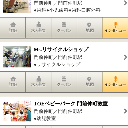
美容院AsieHAIR
門前仲町／門前仲町駅
●美容室
詳 細
求人募集
クーポン
地 図
インタビュー
ヨガスタジオ カルマ
門前仲町／門前仲町駅
●ヨガ
詳 細
求人募集
クーポン
地 図
インタビュー
件中
1～15
件を表示
15
1
このページの先頭へ