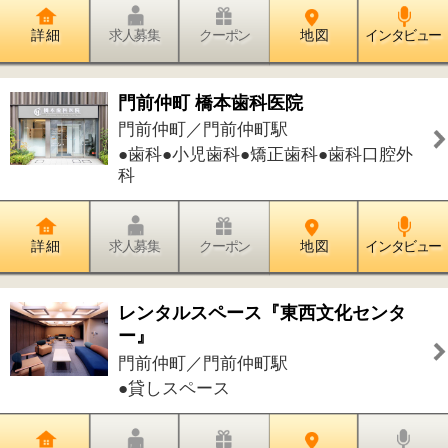
門前仲町／門前仲町駅
●貸しスペース
詳 細
求人募集
クーポン
地 図
インタビュー
より子マタニティ＆レディース門前
仲町
門前仲町／門前仲町駅
●婦人科●産婦人科●内科
詳 細
求人募集
クーポン
地 図
インタビュー
イベリコ・バル門仲
門前仲町／門前仲町駅
●エスニック
詳 細
求人募集
クーポン
地 図
インタビュー
臨海公園
門前仲町／門前仲町駅
●小さな公園