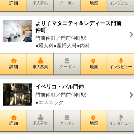
詳 細
求人募集
クーポン
地 図
インタビュー
深川東京モダン館
門前仲町／門前仲町駅
●資料館●伝統工芸・文化●観光関連施設
●雨天楽しめる場所
詳 細
求人募集
クーポン
地 図
インタビュー
どき歯科医院
門前仲町／門前仲町駅
●歯科●小児歯科●歯科口腔外科
詳 細
求人募集
クーポン
地 図
インタビュー
Ms.リサイクルショップ
門前仲町／門前仲町駅
●リサイクルショップ