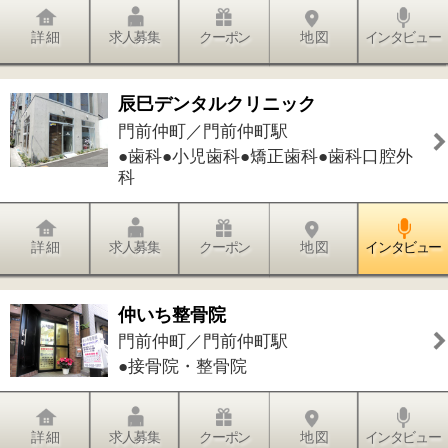
江戸川区時間
墨田区時間
葛飾区時間
|
表示：
PC
モバイル
©
2013 art blue Inc.