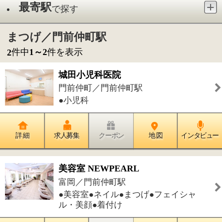
●小児科
詳 細
求人募集
クーポン
地 図
インタビュー
美容室 NEWPEARL
富岡／門前仲町駅
●美容室●ネイル●まつげ●フェイシャ
ル・美顔●着付け
詳 細
求人募集
クーポン
地 図
インタビュー
件中
1～2
件を表示
2
1
このページの先頭へ
江戸川区時間
墨田区時間
葛飾区時間