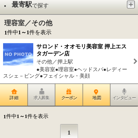
その他／押上駅
●美容室●理容室●ヘッドスパ●レディー
スシェ－ビング●フェイシャル・美顔
詳 細
求人募集
クーポン
地 図
インタビュー
件中
1～1
件を表示
1
1
このページの先頭へ
江戸川区時間
墨田区時間
葛飾区時間
|
表示：
PC
モバイル
©
2013 art blue Inc.