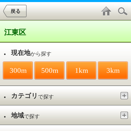
江東区
現在地
から探す
300m
500m
1km
3km
カテゴリ
で探す
地域
で探す
最寄駅
で探す
理容室／その他
件中
1～1
件を表示
1
サロンド・オオモリ美容室 押上エス
タガーデン店