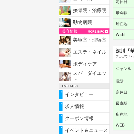
定休日
接骨院・治療院
最寄駅
動物病院
所在地
美容情報
WEB
美容室・理容室
深川『
エステ・ネイル
フカガワ『ハ
ボディケア
ジャンル
スパ・ダイエッ
ト
電話
定休日
インタビュー
最寄駅
求人情報
所在地
クーポン情報
WEB
イベント＆ニュース