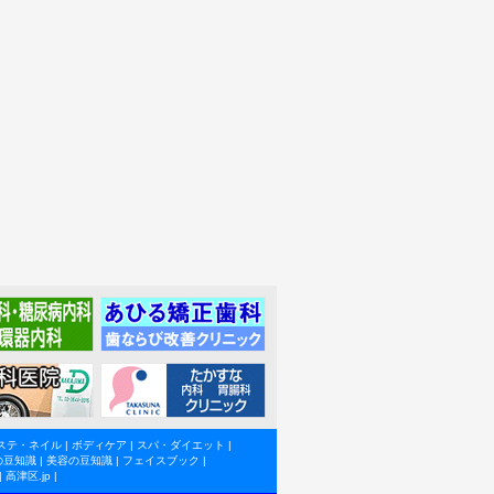
ステ・ネイル
|
ボディケア
|
スパ・ダイエット
|
の豆知識
|
美容の豆知識
|
フェイスブック
|
|
高津区.jp
|