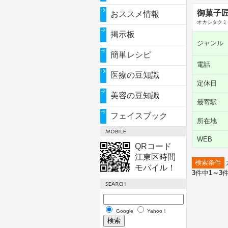
御菓子
おススメ情報
オカシタクミ
掲示板
ジャンル
簡単レシピ
電話
医療の豆知識
定休日
美容の豆知識
最寄駅
フェイスブック
所在地
WEB
QRコード
江東区時間
検索条件
モバイル！
3
件中
1～3
Google
Yahoo！