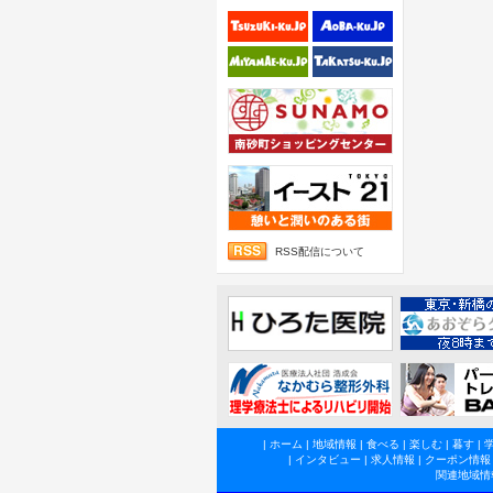
RSS配信について
|
ホーム
|
地域情報
|
食べる
|
楽しむ
|
暮す
|
|
インタビュー
|
求人情報
|
クーポン情報
関連地域情