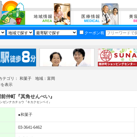
クーポン有
カテゴリ： 和菓子 地域：富岡
件を表示
門前仲町『其角せんべい』
ンゼンナカチョウ『キカクセンベイ』
●和菓子
03-3641-6462