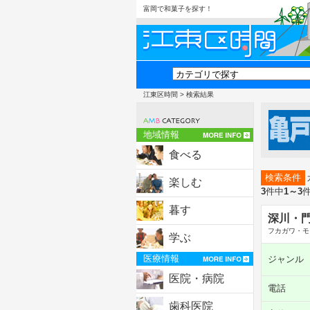
富岡で和菓子を探す！
江東区時間
> 検索結果
地域情報
食べる
検索条件
楽しむ
3
件中
1～3
暮す
深川・
フカガワ・モ
学ぶ
医療情報
ジャンル
医院・病院
電話
歯科医院