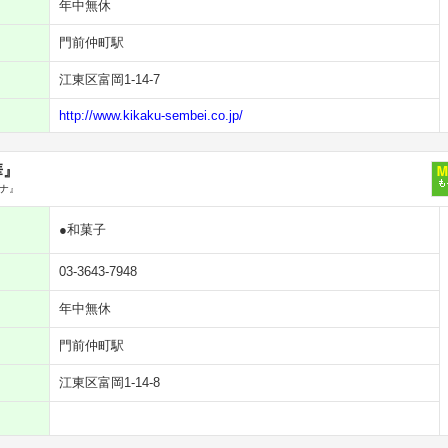
年中無休
門前仲町駅
江東区富岡1-14-7
http://www.kikaku-sembei.co.jp/
華』
ナ』
●和菓子
03-3643-7948
年中無休
門前仲町駅
江東区富岡1-14-8