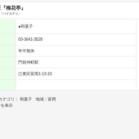
匠『梅花亭』
『バイカテイ』
●和菓子
03-3641-3528
年中無休
門前仲町駅
江東区富岡1-13-10
カテゴリ： 和菓子 地域：富岡
件を表示