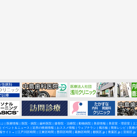
学ぶ
|
医療情報
|
医院・病院
|
歯科医院
|
接骨院・治療院
|
動物病院
|
美容情報
|
美容室・理容室
|
エ
|
イベント＆ニュース
|
近所の映画情報
|
おススメ情報
|
ウェブチラシ
|
掲示板
|
簡単レシピ
|
医療
報サイト→ |
江戸川区時間
|
江東区時間
|
墨田区時間
|
葛飾区時間
|
都筑区.jp
|
青葉区.jp
|
宮前区.jp