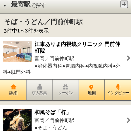
富岡／門前仲町駅
●消化器内科●胃腸内科●内視鏡内科●外
科●肛門外科
詳 細
求人募集
クーポン
地 図
インタビュー
和風そば「梓」
富岡／門前仲町駅
●そば・うどん
詳 細
求人募集
クーポン
地 図
インタビュー
もんなか整形外科
越中島／門前仲町駅
●整形外科●外科●リハビリテーション科
●泌尿器科●皮膚科
詳 細
求人募集
クーポン
地 図
インタビュー
件中
1～3
件を表示
3