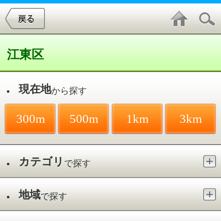
江東区
現在地
から探す
300m
500m
1km
3km
カテゴリ
で探す
地域
で探す
最寄駅
で探す
そば・うどん／門前仲町駅
件中
1～3
件を表示
3
江東ありま内視鏡クリニック 門前仲
町院