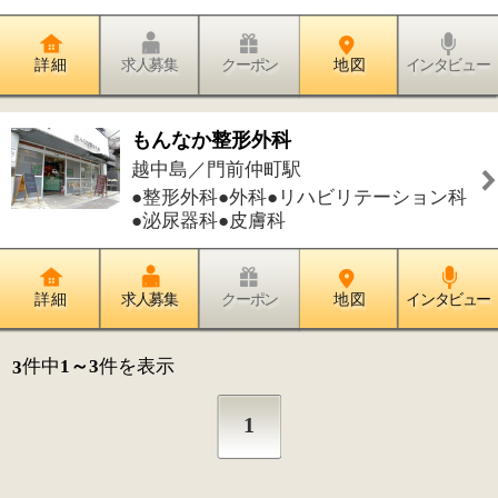
1
このページの先頭へ
江戸川区時間
墨田区時間
葛飾区時間
|
表示：
PC
モバイル
©
2013 art blue Inc.