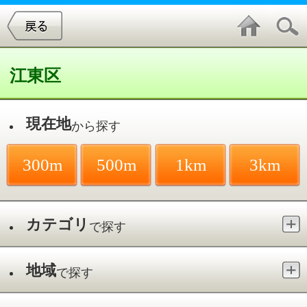
江東区
現在地
から探す
300m
500m
1km
3km
カテゴリ
で探す
地域
で探す
最寄駅
で探す
パスタ・ピザ／亀戸
件中
1～4
件を表示
4
ワイン＆熟成肉 亀戸 ラ ルピカイア
亀戸／亀戸駅