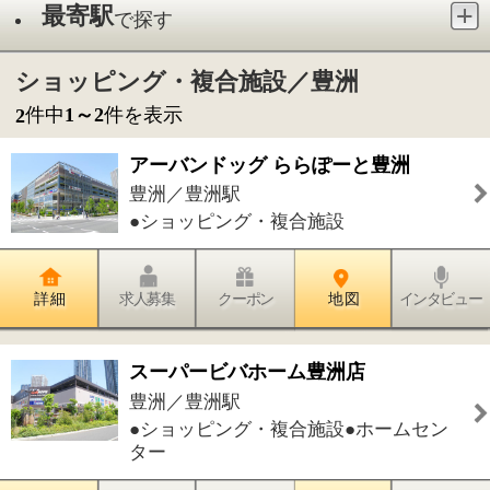
●ショッピング・複合施設
詳 細
求人募集
クーポン
地 図
インタビュー
スーパービバホーム豊洲店
豊洲／豊洲駅
●ショッピング・複合施設●ホームセン
ター
詳 細
求人募集
クーポン
地 図
インタビュー
件中
1～2
件を表示
2
1
このページの先頭へ
江戸川区時間
墨田区時間
葛飾区時間