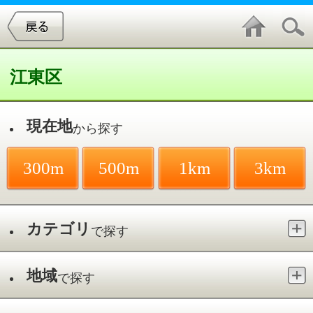
江東区
現在地
から探す
300m
500m
1km
3km
カテゴリ
で探す
地域
で探す
最寄駅
で探す
ショッピング・複合施設／豊洲
件中
1～2
件を表示
2
アーバンドッグ ららぽーと豊洲
豊洲／豊洲駅