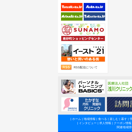
RSS配信について
|
ホーム
|
地域情報
|
食べる
|
楽しむ
|
暮す
|
|
インタビュー
|
求人情報
|
クーポン情報
関連地域情