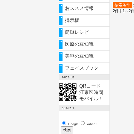
検索条件
おススメ情報
2
件中
1～2
掲示板
簡単レシピ
医療の豆知識
美容の豆知識
フェイスブック
QRコード
江東区時間
モバイル！
Google
Yahoo！