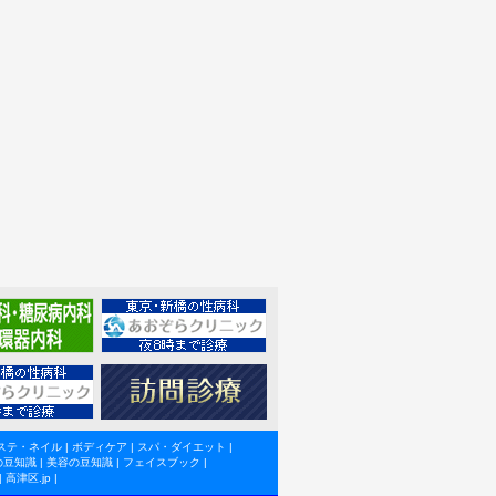
ステ・ネイル
|
ボディケア
|
スパ・ダイエット
|
の豆知識
|
美容の豆知識
|
フェイスブック
|
|
高津区.jp
|