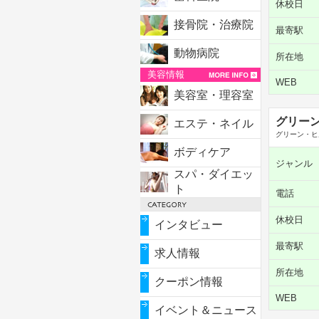
休校日
接骨院・治療院
最寄駅
動物病院
所在地
美容情報
WEB
美容室・理容室
グリー
エステ・ネイル
グリーン・ヒ
ボディケア
ジャンル
スパ・ダイエッ
ト
電話
休校日
インタビュー
最寄駅
求人情報
所在地
クーポン情報
WEB
イベント＆ニュース