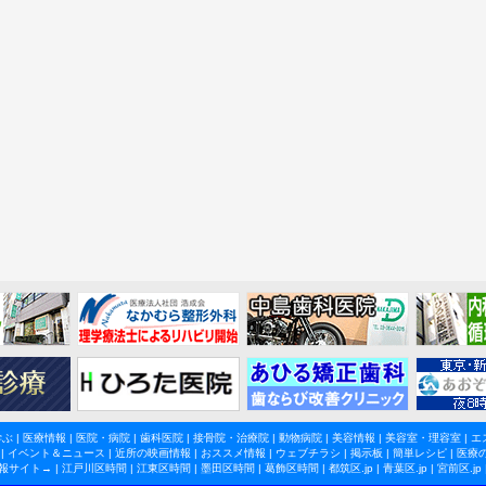
学ぶ
|
医療情報
|
医院・病院
|
歯科医院
|
接骨院・治療院
|
動物病院
|
美容情報
|
美容室・理容室
|
エ
|
イベント＆ニュース
|
近所の映画情報
|
おススメ情報
|
ウェブチラシ
|
掲示板
|
簡単レシピ
|
医療
報サイト→ |
江戸川区時間
|
江東区時間
|
墨田区時間
|
葛飾区時間
|
都筑区.jp
|
青葉区.jp
|
宮前区.jp