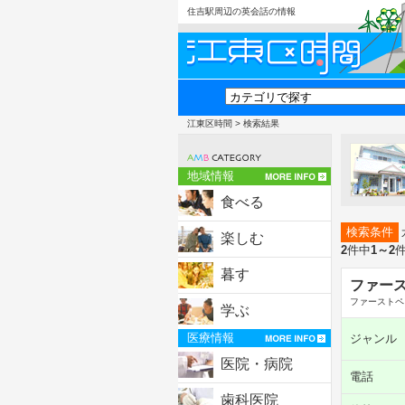
住吉駅周辺の英会話の情報
江東区時間
> 検索結果
地域情報
食べる
検索条件
楽しむ
2
件中
1～2
暮す
ファー
ファーストペ
学ぶ
医療情報
ジャンル
医院・病院
電話
歯科医院