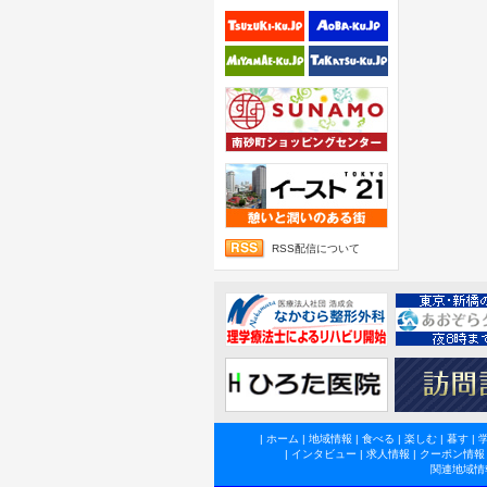
RSS配信について
|
ホーム
|
地域情報
|
食べる
|
楽しむ
|
暮す
|
|
インタビュー
|
求人情報
|
クーポン情報
関連地域情