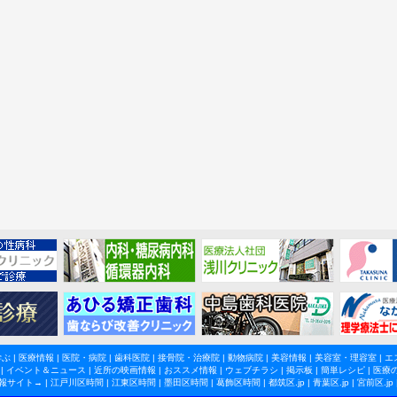
学ぶ
|
医療情報
|
医院・病院
|
歯科医院
|
接骨院・治療院
|
動物病院
|
美容情報
|
美容室・理容室
|
エ
|
イベント＆ニュース
|
近所の映画情報
|
おススメ情報
|
ウェブチラシ
|
掲示板
|
簡単レシピ
|
医療
報サイト→ |
江戸川区時間
|
江東区時間
|
墨田区時間
|
葛飾区時間
|
都筑区.jp
|
青葉区.jp
|
宮前区.jp