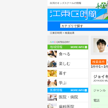
白河のキッズスクールの情報
江東区時間
> 検索結果
地域情報
食べる
検索条件
楽しむ
1
件中
1～1
暮す
ジョイ
JOYKIDS M
学ぶ
医療情報
ジャンル
医院・病院
電話
歯科医院