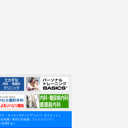
ステ・ネイル
|
ボディケア
|
スパ・ダイエット
|
の豆知識
|
美容の豆知識
|
フェイスブック
|
|
高津区.jp
|