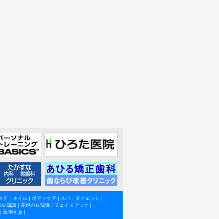
ステ・ネイル
|
ボディケア
|
スパ・ダイエット
|
の豆知識
|
美容の豆知識
|
フェイスブック
|
|
高津区.jp
|