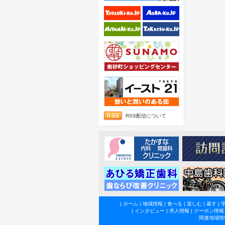
RSS配信について
|
ホーム
|
地域情報
|
食べる
|
楽しむ
|
暮す
|
|
インタビュー
|
求人情報
|
クーポン情報
関連地域情