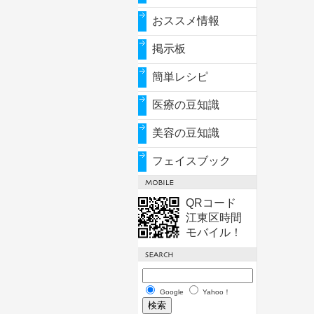
おススメ情報
掲示板
簡単レシピ
医療の豆知識
美容の豆知識
フェイスブック
QRコード
江東区時間
モバイル！
Google
Yahoo！