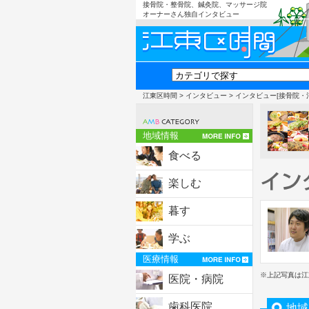
接骨院・整骨院、鍼灸院、マッサージ院
オーナーさん独自インタビュー
江東区時間
>
インタビュー
> インタビュー[接骨院・
地域情報
食べる
楽しむ
暮す
学ぶ
医療情報
※上記写真は江
医院・病院
歯科医院
地域