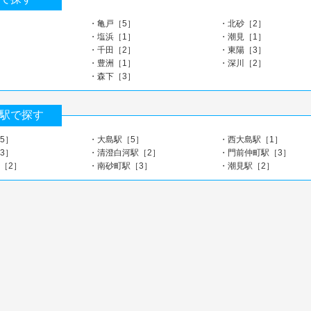
］
・亀戸［5］
・北砂［2］
］
・塩浜［1］
・潮見［1］
］
・千田［2］
・東陽［3］
］
・豊洲［1］
・深川［2］
］
・森下［3］
駅で探す
5］
・大島駅［5］
・西大島駅［1］
3］
・清澄白河駅［2］
・門前仲町駅［3］
［2］
・南砂町駅［3］
・潮見駅［2］