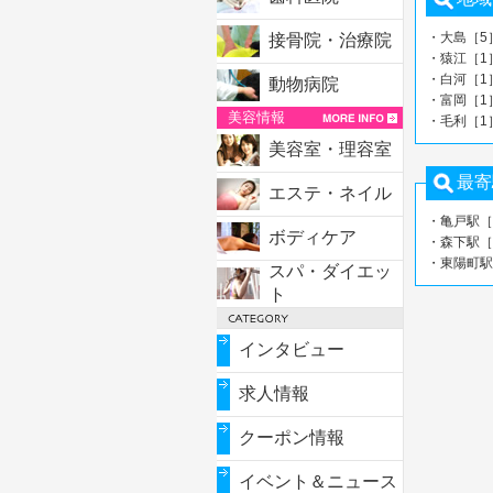
・大島［5
接骨院・治療院
・猿江［1
・白河［1
動物病院
・富岡［1
美容情報
・毛利［1
美容室・理容室
最寄
エステ・ネイル
・亀戸駅［
ボディケア
・森下駅［
・東陽町駅
スパ・ダイエッ
ト
インタビュー
求人情報
クーポン情報
イベント＆ニュース